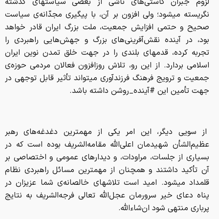
لزوم جبران کاستی‌های ناشی از بعضی سیاستهای گذشته
نگریسته میشود؛ ولی افزون بر آن، با پیگیری مجدّانه‌ی سیاست
صحیح و حتمی افزایش جمعیت، ملت بزرگ ایران قادر خواهد
بود، در آینده نقش‌آفرینی‌های بزرگ و جهش‌هایی راهبردی را
تجربه کرده، قدمهای بلندی را در جهت خلق تمدن نوین ایران
اسلامی بردارد. از این رو، تلاش روزافزون فعالان مردمی حوزه‌ی
جمعیت و ترویج فرهنگ فرزندآوری میتواند تأثیر قابل توجهی در
جهت تأمین این #آینده‌_روشن داشته باشد.
از سویی دیگر، این امر یکی از مهمترین دغدغه‌های رهبر
عظیم‌الشأن شهیدمان اعلی‌الله مقامه‌الشریف بوده است که در
بسیاری از جلسات، مراودات، و دیدارهای عمومی و اختصاصی بر
آن تأکید داشتند و همچنان از مهمترین مسائل راهبردی نظام
قلمداد میشود. امید است تلاشهای خالصانه‌ی شما عزیزان در
پناه دعای خیر سرورمان عجل‌الله تعالی فرجه‌الشریف به نتایج
پرباری منتهی شود ان‌شاءالله.