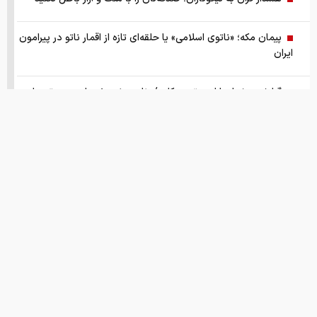
پیمان مکه؛ «ناتوی اسلامی» یا حلقه‌ای تازه از اقمار ناتو در پیرامون
ایران
گزارش ویژه از بازار موتورسیکلت/ زنان بیشتر خریدار چه موتورهایی
هستند؟
از سقوط در QS تا حذف از تایمز، وقتی سیاست دانشگاه را قربانی
می‌کند/ روایت حذف دانشگاه‌های ایران از رتبه‌بندی‌های جهانی
صفحه اول روزنامه های شنبه 17مرداد 1405
قیمت های امروز
درباره ما
تماس با ما
همکاری
این نقطه نورانی کوچک که مشخص شد کره ی زمین بوده
انتشار اسناد محرمانه
نقل و نشر مطالب با ذکر نام وب سایت خبری ایران اکونومیست بلامانع است.