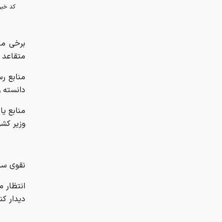
کد خبر
برخی منا
متقاعد 
منابع رس
دانسته و
منابع یا
وزیر کشو
نقوی ساع
انتظار م
دیدار کن