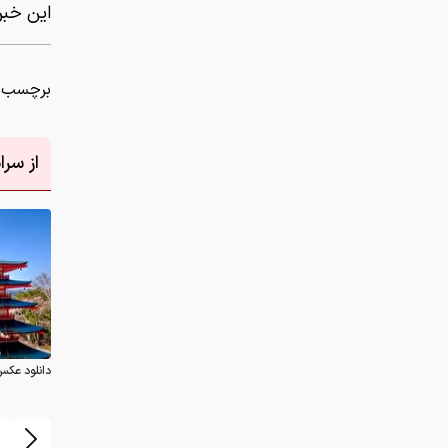
این خبر 
برچسب ه
از سر
دانلود عکس