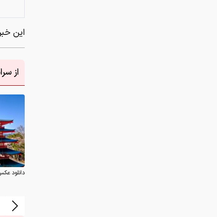
این خبر 
از سر
دانلود عکس