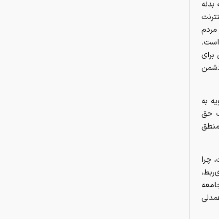
 بدنه
ترنت
مردم
است.
برای
دشمن
ه به
ک حق
منطق
، چرا
ربط،
امعه
مدلی