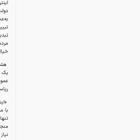
اینت
دولت
به‌ع
تبیی
تبدی
مردم
خیال
هشدا
یک س
عموم
ریاس
«این
با م
تنها
منجر
نیاز 