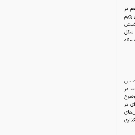
چطور با یک پلتفرم، نماینده فروش
هم در
تمام رشته‌های بیمه‌ای در سراسر کشور
شویم؟
رژیم
کستن
چگونه حیات‌وحش در آلوده‌ترین
 شکل
منطقه جهان شکوفا شد؟
سئله
پیچ‌های ۱۸ میلیارد تومانی پاگانی /
وقتی پیچ از پورشه گران‌تر می‌شود
خطر جدی نوشیدن چای داغ؛ این
حسین
هشدار را جدی بگیرید
ات در
وضوع
نقش خطرناک بسته‌بندی مواد غذایی
ی در
در ابتلا به بیماری کبد چرب
ش‌های
ذاری
دستور سازمان غذا و دارو برای
جمع‌آوری ۳ محصول سلامت‌محور