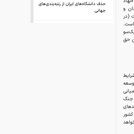
نهاد
حذف دانشگاه‌های ایران از رتبه‌بندی‌های
ن و
جهانی
ت (در
است.
صفحه اول روزنامه های شنبه 17مرداد
ک‌سو
1405
ن حق
این نقطه نورانی کوچک که مشخص
شد کره ی زمین بوده
انتشار اسناد محرمانه
رایط
وسعه
درخشش ایران در المپیاد جهانی هوش
میانی
مصنوعی
 جنگ
دهای
فقر و بی‌پولی، چه بلایی به سر مغز
کشور
می‌آورد؟
واهد