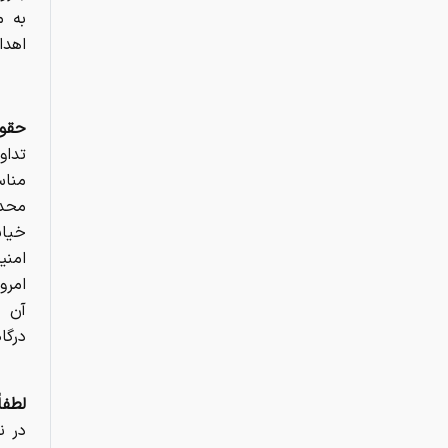
به م
اهدا
حقوق
تداو
محدو
خیاب
امنی
امرو
آن ع
درگا
لطفا
در ن