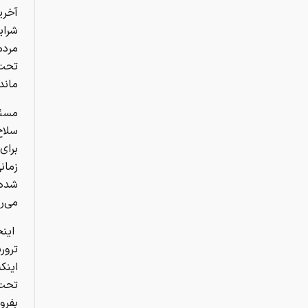
آخری
شرای
مردم
تحت‌
ماند
مسئل
سلاح
برای
زمان
شده،
می‌ر
اینج
ترور
این
تحت‌
بفرو