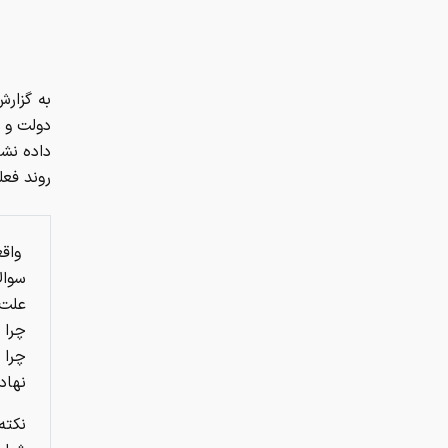
دولت و 
داده نش
روند فعل
واقع
سوال
علت 
چرا 
چرا 
نهاد
نکته