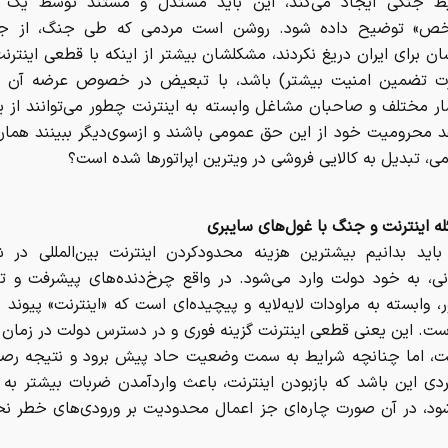
ط جنگی ایجاد می‌کند، این باید مستدل و مستند توسط یک «
ص» توضیح داده شود. روشن است مردمی که طی جنگ، از جا
ان برای ایران دریغ نکردند، مشکلشان بیشتر از اینکه با قطعی اینترن
 تضمین امنیت بیشتر) باشد، با تبعیض در خصوص عرضه آن 
ر مختلف و صاحبان مشاغل وابسته به اینترنت چطور می‌توانند از ی
 محرومیت خود از این حق عمومی باشند و ازسوی‌دیگر ببینند هما
ی، تبدیل به کالایی فروشی در ویترین اپراتورها شده است؟
ه اینترنت و جنگ با غول‌های سایبری
باید بدانیم بیشترین هزینه محدودکردن اینترنت بین‌المللی در ش
نی، به خود دولت وارد می‌شود. در واقع چرخ‌دنده‌های پیشرفت و ت
، وابسته به مراودات لایه‌لایه و پیچیده‌ای است که «اینترنت» پیوند 
ست. این یعنی قطعی اینترنت گزینه فوری و در دسترس دولت در زمان
، اما چنانچه شرایط به سمت وضعیت حاد پیش برود و نتیجه رص
ردی این باشد که بازبودن اینترنت، باعث واردآمدن ضربات بیشتر به 
ود، در آن صورت چاره‌ای جز اعمال محدودیت بر ورودی‌های خطر نخ