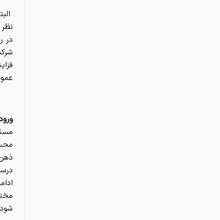
البت
نظر 
در ر
شرکت
فزای
عموم
ورود
مسئل
محسن
ذهن 
درست
ادام
مختل
شود 