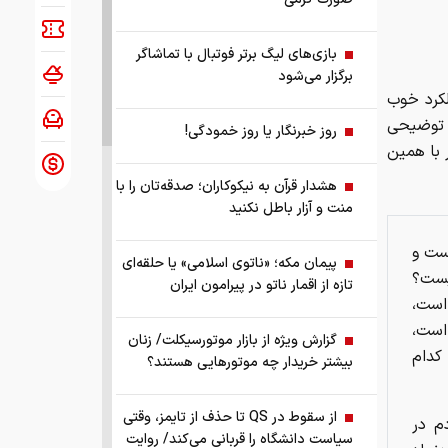
بازی‌های لیگ برتر فوتبال با تماشاگر
برگزار می‌شود
 آغاز جنگ و عملکرد خوب
چ توضیحی
روز خبرنگار یا روز خمودگی!
 با همین
هشدار قرآن به نیکوکاران؛ صدقه‌تان را با
منت و آزار باطل نکنید
ست و
پیمان مکه؛ «ناتوی اسلامی» یا حلقه‌ای
چیست؟
تازه از اقمار ناتو در پیرامون ایران
است،
است،
گزارش ویژه از بازار موتورسیکلت/ زنان
کدام
بیشتر خریدار چه موتورهایی هستند؟
از سقوط در QS تا حذف از تایمز، وقتی
م در
سیاست دانشگاه را قربانی می‌کند/ روایت