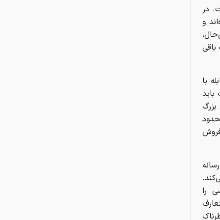
. در
چرا تابستان فصل محبوب
ند و
میکروب‌هاست؟
حال،
باقی
ه با
باید
بزرگ
حدود
فروش
سانه
کند.
ی را
عارف
طرناک