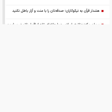
هشدار قرآن به نیکوکاران؛ صدقه‌تان را با منت و آزار باطل نکنید
پیمان مکه؛ «ناتوی اسلامی» یا حلقه‌ای تازه از اقمار ناتو در پیرامون
ایران
گزارش ویژه از بازار موتورسیکلت/ زنان بیشتر خریدار چه موتورهایی
هستند؟
از سقوط در QS تا حذف از تایمز، وقتی سیاست دانشگاه را قربانی
می‌کند/ روایت حذف دانشگاه‌های ایران از رتبه‌بندی‌های جهانی
صفحه اول روزنامه های شنبه 17مرداد 1405
قیمت های امروز
درباره ما
تماس با ما
همکاری
این نقطه نورانی کوچک که مشخص شد کره ی زمین بوده
انتشار اسناد محرمانه