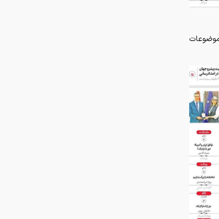
دقایق ابتدایی بورس امروز
 موضوعات
آمار ذخایر نفت دشمن در حال توافق
مسئولین بخوانند/ مردم نگران ذخایر
استراتژیک کالاهای اساسی نیستند نگران
گرانی این کالاها هستند
ابلاغ قوانین جدید اسقاط و واردات
خودرو در ۱۴۰۵/ محدودیت تردد و
سوخت‌رسانی به فرسوده‌ها