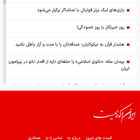
بازی‌های لیگ برتر فوتبال با تماشاگر برگزار می‌شود
روز خبرنگار یا روز خمودگی!
هشدار قرآن به نیکوکاران؛ صدقه‌تان را با منت و آزار باطل نکنید
پیمان مکه؛ «ناتوی اسلامی» یا حلقه‌ای تازه از اقمار ناتو در پیرامون
ایران
گزارش ویژه از بازار موتورسیکلت/ زنان بیشتر خریدار چه موتورهایی
هستند؟
از سقوط در QS تا حذف از تایمز، وقتی سیاست دانشگاه را قربانی
می‌کند/ روایت حذف دانشگاه‌های ایران از رتبه‌بندی‌های جهانی
صفحه اول روزنامه های شنبه 17مرداد 1405
قیمت های امروز
درباره ما
تماس با ما
همکاری