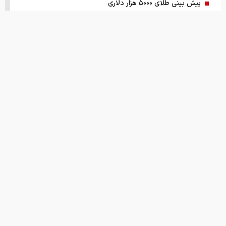
پیش بینی طلای ۵۰۰۰ هزار دلاری
اعطای امتیازات به ایران دردناک شد
وضعیت جوی کشور تا ۵ روز آینده
ظاهر و باطن بازار پلاستیک، نایلون
آتش‌بس ۳۰ تا ۶۰ روزه در آینده نزدیک
یک راهکار کنترل تورم و بازگرداندن ثبات به اقتصاد کشور
آبی‌ها باید استعلامِ گرفته شده از فیفا را منتشر کنند
اختیارات بیش از حدی برای اعمال تعرفه
ترامپ و پزشکیان توافق را امضا کردند!