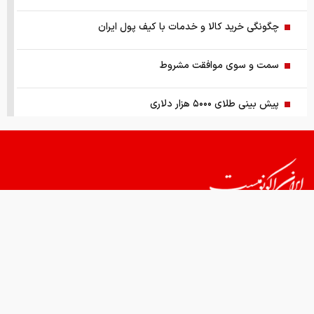
چگونگی خرید کالا و خدمات با کیف پول ایران
سمت و سوی موافقت مشروط
پیش بینی طلای ۵۰۰۰ هزار دلاری
اعطای امتیازات به ایران دردناک شد
وضعیت جوی کشور تا ۵ روز آینده
ظاهر و باطن بازار پلاستیک، نایلون
قیمت های امروز
درباره ما
تماس با ما
همکاری
آتش‌بس ۳۰ تا ۶۰ روزه در آینده نزدیک
یک راهکار کنترل تورم و بازگرداندن ثبات به اقتصاد کشور