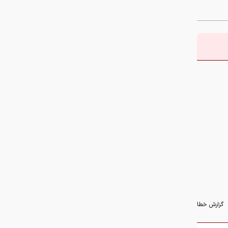
چرا تابستان فصل محبوب
میکروب‌هاست؟
گزارش خطا