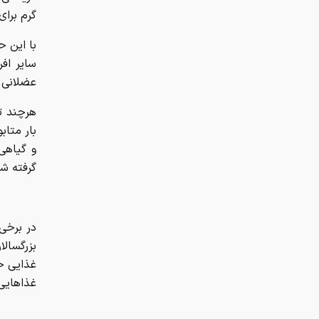
گرم برای فردی 
با این ح
سایر اف
عضلانی هستند، بیش از
هرچند ت
بار متابو
و گیاهی
گرفته شو
در برخی 
بزرگسالا
غذایی خو
غذاهایی