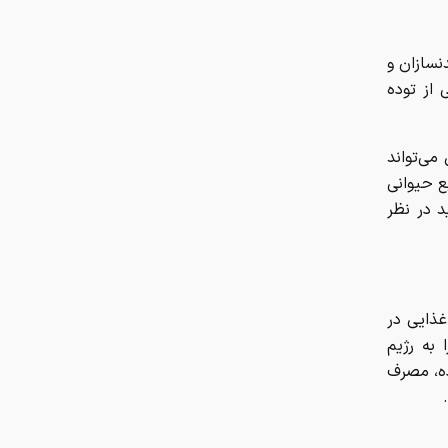
چطور با یک پلتفرم، نماینده فروش
تمام رشته‌های بیمه‌ای در سراسر کشور
شویم؟
نسازان و
از توده
چگونه حیات‌وحش در آلوده‌ترین
منطقه جهان شکوفا شد؟
می‌تواند
پیچ‌های ۱۸ میلیارد تومانی پاگانی /
بع حیوانی
وقتی پیچ از پورشه گران‌تر می‌شود
د در نظر
خطر جدی نوشیدن چای داغ؛ این
هشدار را جدی بگیرید
غذایی در
نقش خطرناک بسته‌بندی مواد غذایی
 به رژیم
در ابتلا به بیماری کبد چرب
ده، مصرف
دستور سازمان غذا و دارو برای
جمع‌آوری ۳ محصول سلامت‌محور