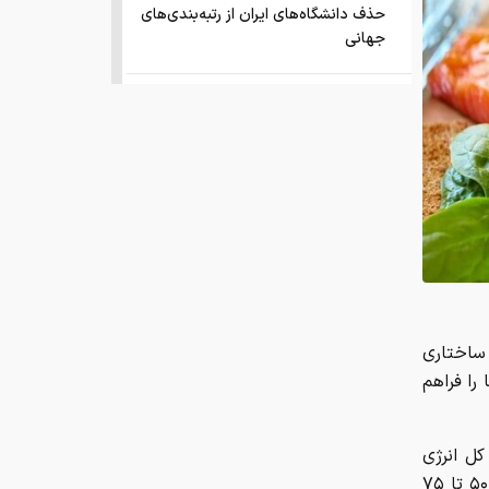
حذف دانشگاه‌های ایران از رتبه‌بندی‌های
جهانی
صفحه اول روزنامه های شنبه 17مرداد
1405
این نقطه نورانی کوچک که مشخص
شد کره ی زمین بوده
انتشار اسناد محرمانه
درخشش ایران در المپیاد جهانی هوش
مصنوعی
 ساختاری
را فراهم
فقر و بی‌پولی، چه بلایی به سر مغز
می‌آورد؟
ن به میزان ۱۰ تا ۱۵ درصد از کل انرژی
دریافتی روزانه، عموما برای تأمین نیازهای بزرگسالان کافی است، یعنی حدود ۵۰ تا ۷۵