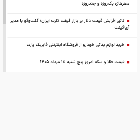
سفرهای یک‌روزه و چندروزه
تاثیر افزایش قیمت دلار بر بازار گیفت کارت ایران؛ گفت‌وگو با مدیر
آریاگیفت
خرید لوازم یدکی خودرو از فروشگاه اینترنتی فابریک پارت
قیمت طلا و سکه امروز پنج شنبه ۱۵ مرداد ۱۴۰۵
قیمت جهانی طلا امروز ۱۴۰۵/۰۵/۱۵
بانک مرکزی: تقاضا‌های رانتی از بازار ارز حذف شد
کالابرگ سه دهک مشمول شارژ شد
هشدار تخلیه برای ساکنان شهرک المنصوری/ ارتش اسرائیل: با
تمام قدرت علیه حزب الله اقدام خواهیم کرد