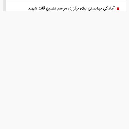
آمادگی بهزیستی برای برگزاری مراسم تشییع قائد شهید
مسئله فلسطین با تاکید رئیس جمهور
قیمت طلا ۱۸ عیار ۱۴ مرداد
ترامپ درخواست زلنسکی را رد کرد
خرید دینار باقی‌مانده زائران اربعین
قیمت های امروز
درباره ما
تماس با ما
همکاری
برای ایرانی ها کیف پول ساخته شد
ریشه پنهان تورم کجاست؟
نقل و نشر مطالب با ذکر نام وب سایت خبری ایران اکونومیست بلامانع است.
چرا ین ژاپن سقوط کرد؟
طراحی و تولید:
"ایران سامانه"