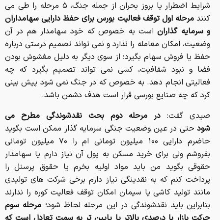
شرایط اضطرار یا بروز بحران از جمله جنگ، ۵ مرحله را طی می
کنند
مرحله اول توقف فعالیت بورس برای حفظ دارایی سهامداران
و سرمایه گذاران
است به خصوص که خود سهامدار هم در آن
وضعیت، امکان معامله را ندارد و نمی تواند تصمیم درستی درباره
حفظ یا فروش سهام بگیرد؛ از سوی دیگر به دلیل مغشوش بودن
فضا و نبود شفافیت، کسی نمی تواند تصمیم بگیرد که چه
فعالیتی انجام دهد. به خصوص که در جنگ نمی شود پیش بینی
کرد که چه صنایع بورسی قرار است هدف دشمن باشد.
صیدی گفت:
در مرحله دوم بحث نقدشوندگی مطرح می
شود
حتی در عین وضعیت جنگی سرمایه گذار ممکن است بگوید
حاضرم دارایی ۱۰۰ میلیون تومانی ام را ۷۰ میلیون تومانی
بفروشم ولی برای خرید مسکن به پول آن نیاز دارم یا سهامدار
حقوقی بگوید من باید مواد اولیه بخرم یا حقوق پرسنل را
پرداخت کنم که به نقدینگی نیاز دارم برخی شرکت های تولیدی
مانند تولید کاشی یا سیمان امکان توقف فعالیت کوره را ندارند
بنابراین باید نقدشوندگی در این مرحله لحاظ شود؛
مرحله سوم
حرکت بازار با درصدی بالاتر یا پایین تر به سمت تعادل است که