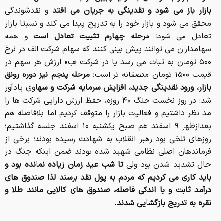
بازار باز می شود و نقدینگی به جریان می افتد
و نقدشوندگی
محقق می شود و بازار خود را به تدریج پیدا می کند و نسبتا بازار
تعادل می شود؛
مرحله چهارم تثبیت تعادل است
و همه
سهامداران می توانند پیش بینی کنند که سهام شرکت الف در نرخ
۵۰۰ تومان به ثبات می رسد یا در شرکت «ب» ارزش هر سهم در
قیمت ۱۵۰۰ تومان منصفانه تر است؛
مرحله پنجم نیز دوره رونق
بازار، ورود نقدینگی جدید، افزایش سرمایه شرکت و سها
وی یادآور
شد: در روز نخست جنگ ۴۰ روزه، حفظ ارزش دارایی شرکت ها را
مد نظر داشتیم و فعالیت بازار را متوقف کردیم اما بلافاصله هم
بعدازظهر ۹ اسفند هم صبح یکشنبه ۱۰ اسفند جلسه گذاشتیم؛
روزهای تلخی بود رهبر انقلاب به شهادت رسیده بودند؛ برخی از
فرماندهان اصلی نظامی شهید شده بودند ضمن اینکه جنگ در
حال تشدید شدن بود ولی
تا شب عید زمان زیاده نمانده بود و
باید کاری می کردیم که مردم به پول نقد برسند لذا صندوق های
درآمد ثابت و با اندکی فاصله، صندوق های کالایی مانند طلا و
نقره به تدریج بازگشایی شدند.