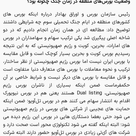
وضعیت بورس‌های منطقه در زمان جنگ چگونه بود؟
رئیس سازمان بورس و اوراق بهادار درباره اینکه بورس های
کشورهای منطقه در ایام جنگ تحمیلی سوم چه شرایطی داشتند
توضیح داد: مطالعه ای در همان زمان انجام دادیم که در دو
شاخه اصلی پیگیری شد یکی ترکیب سهام و سهامداران در بورس
های امارات، بحرین، کویت و رژیم صهیونیستی که به این نتیجه
رسیدیم بورس کویت و بحرین بسیار کوچک است و قابل مقایسه
با بورس ایران نیست اما بورس رژیم صهیونیستی از نظر ساختار،
ترکیب و نحوه معاملات با بورس های متعارف دنیا متفاوت است
و قابل مقایسه با بورس های دیگر نیست و شرایط خاصی بر آن
حکمفرماست ضمن اینکه بسیاری از ناشران بورس رژیم
صهیونیستی، Dual listing هستند یعنی هم در بورس نیویورک
اقدام به انتشار سهام می کنند هم در بورس تل‌آویو؛ ضمن اینکه
حمایت های عجیبی از شرکتی های بورسی در رژیم صهیونیستی
می شود حتی بعضا دستکاری هایی در بورس این رژیم دیده می
شود؛ البته اینکه گفته می شود تکنولوژی محور است صحت دارد و
شرکت های آی‌تی زیادی در بورس تل‌آویو حضور دارند البته شرکت