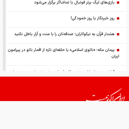
بازی‌های لیگ برتر فوتبال با تماشاگر برگزار می‌شود
روز خبرنگار یا روز خمودگی!
هشدار قرآن به نیکوکاران؛ صدقه‌تان را با منت و آزار باطل نکنید
پیمان مکه؛ «ناتوی اسلامی» یا حلقه‌ای تازه از اقمار ناتو در پیرامون
ایران
گزارش ویژه از بازار موتورسیکلت/ زنان بیشتر خریدار چه موتورهایی
هستند؟
از سقوط در QS تا حذف از تایمز، وقتی سیاست دانشگاه را قربانی
می‌کند/ روایت حذف دانشگاه‌های ایران از رتبه‌بندی‌های جهانی
صفحه اول روزنامه های شنبه 17مرداد 1405
قیمت های امروز
درباره ما
تماس با ما
همکاری