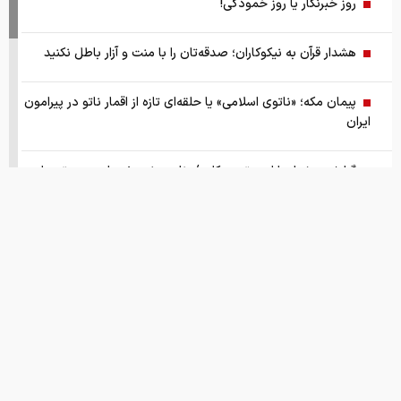
روز خبرنگار یا روز خمودگی!
هشدار قرآن به نیکوکاران؛ صدقه‌تان را با منت و آزار باطل نکنید
پیمان مکه؛ «ناتوی اسلامی» یا حلقه‌ای تازه از اقمار ناتو در پیرامون
ایران
گزارش ویژه از بازار موتورسیکلت/ زنان بیشتر خریدار چه موتورهایی
هستند؟
از سقوط در QS تا حذف از تایمز، وقتی سیاست دانشگاه را قربانی
می‌کند/ روایت حذف دانشگاه‌های ایران از رتبه‌بندی‌های جهانی
صفحه اول روزنامه های شنبه 17مرداد 1405
این نقطه نورانی کوچک که مشخص شد کره ی زمین بوده