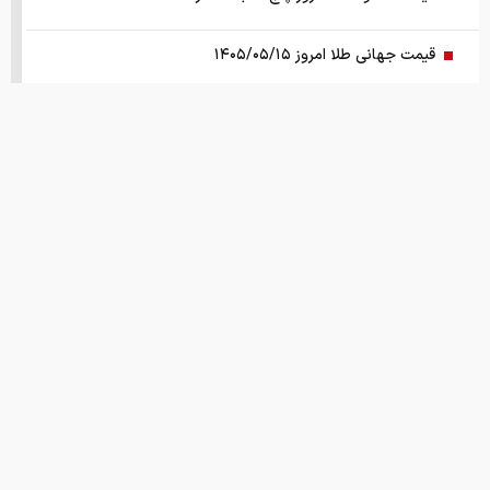
قیمت جهانی طلا امروز ۱۴۰۵/۰۵/۱۵
بانک مرکزی: تقاضا‌های رانتی از بازار ارز حذف شد
کالابرگ سه دهک مشمول شارژ شد
هشدار تخلیه برای ساکنان شهرک المنصوری/ ارتش اسرائیل: با
تمام قدرت علیه حزب الله اقدام خواهیم کرد
سد‌های ایران چه وضعیتی دارند؟
راهنمای جامع انتخاب و خرید مانتو آنلاین در سال ۱۴۰۵
همزمان با رونمایی شمش ایران، در مسابقه نقشه ایران شرکت
کنید