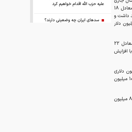
سال جاري
علیه حزب الله اقدام خواهیم کرد
و سال‌هاي آتي، متوجه مي‌شويم كه مازاد تجاري ايران كه در سال گذشته معادل 18
ميليون دلاري خواهد داشت و
سد‌های ایران چه وضعیتی دارند؟
د تجاري كشور طي اين سال به 35 ميليارد و 400 ميليون دلار
راهنمای جامع انتخاب و خرید مانتو
آنلاین در سال ۱۴۰۵
به اعتقاد اين واحد در سال 1391 مازاد تجاري ايران روند نزولي داشته و معادل 22
ا افزايش
همزمان با رونمایی شمش ایران، در
مسابقه نقشه ایران شرکت کنید
 1393 تراز تجاري 24 ميليارد و 700 ميليون دلاري
براي كشور به ثبت برسد و اين شاخص در سال 1394 به سطح 24 ميليارد و 100 ميليون
کمک ۱.۴ میلیارد یورویی اتحادیه اروپا
به اوکراین از اموال روسیه
تراز تجاري ايران در سال 1395 اندکي افزايش داشته و برابر با 24 ميليارد و 800 ميليون
زمان واریز یارانه جدید دولت اعلام شد
فروش بی‌واسطه و تجمیع برق، راهکاری
هوشمند برای صاحبان نیروگاه‌های پراکنده