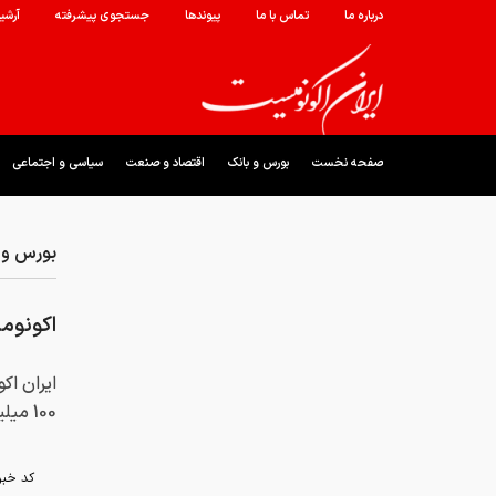
درباره ما
تماس با ما
پیوندها
جستجوی پیشرفته
آرشی
صفحه نخست
بورس و بانک
اقتصاد و صنعت
سیاسی و اجتماعی
بورس و 
اکونوميست:ما
100 ميليون دلاري مازاد تجاري ايران در سال جاري خبر مي‌دهد.
کد خبر