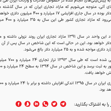
 به پيش‌بيني‌هاي انجام شده در خصوص صادرات و واردات ايران طي 
ميليارد دلار بوده در سال جاري افزايشي 17 ميليارد و 400 
انتظار مي‌رود كه مازا
دلار خواهد بود، اين در حالي است که اين شاخص در سال پس از آن ب
ري مواجه شده و به 25 ميليارد دلار بالغ مي‌شود.
پيش‌بيني شده است كه طي سال
هش خواهد يافت.
هد بود.
را به اشتراک بگذارید: