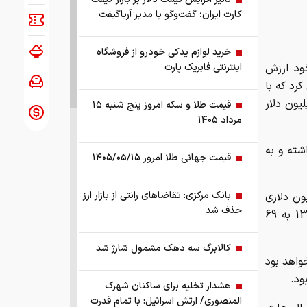
کارت ایران؛ گفت‌وگو با مدیر آریاگیفت
خرید لوازم یدکی خودرو از فروشگاه
واحد اطلاعات اکونوميست در گزارش ماه دسامبر 2011 خود ارزش
اینترنتی فابریک پارت
و پيش‌بيني کرد كه با
يش اين شاخص در سال جاري به 66 ميليارد و 900 ميليون دلار
قیمت طلا و سکه امروز پنج شنبه ۱۵
مرداد ۱۴۰۵
ون دلار کاهش داشته و به
قیمت جهانی طلا امروز ۱۴۰۵/۰۵/۱۵
بانک مرکزی: تقاضا‌های رانتی از بازار ارز
1392 براي ايران واردات 67 ميليارد و 900 ميليون دلاري
حذف شد
پيش‌بيني شده است که اين شاخص با دو ميليارد دلار افزايش در سال 1393 به 69
کالابرگ سه دهک مشمول شارژ شد
يارد و 500 ميليون دلار خواهد بود
هشدار تخلیه برای ساکنان شهرک
المنصوری/ ارتش اسرائیل: با تمام قدرت