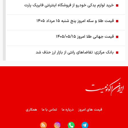
خرید لوازم یدکی خودرو از فروشگاه اینترنتی فابریک پارت
قیمت طلا و سکه امروز پنج شنبه ۱۵ مرداد ۱۴۰۵
قیمت جهانی طلا امروز ۱۴۰۵/۰۵/۱۵
بانک مرکزی: تقاضا‌های رانتی از بازار ارز حذف شد
کالابرگ سه دهک مشمول شارژ شد
هشدار تخلیه برای ساکنان شهرک المنصوری/ ارتش اسرائیل: با
تمام قدرت علیه حزب الله اقدام خواهیم کرد
سد‌های ایران چه وضعیتی دارند؟
قیمت های امروز
درباره ما
تماس با ما
همکاری
راهنمای جامع انتخاب و خرید مانتو آنلاین در سال ۱۴۰۵