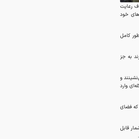
ند به جز
کربلا در سفرنامه‌ها؛ از توصیف
ابن‌بطوطه از حرم حسینی تا روایت
نشینند و
ناصرالدین‌شاه از استقبال زائران
‌ای وارد
آیا کولا آشکروفتین گران‌تر از طلا است
ف که فضای
خالی شدن صندلی‌های دستیاری ۶
رشته تخصصی و فوق تخصصی
ار قابل
تاثیر بهبود نسبی فضای سیاسی و
دیپلماتیک، بر طلا
اختلال در این ۳بانک امروز