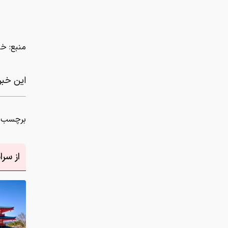
برچسب ه
از سر
دانلود عکس