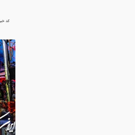
متوقف ک
از برنام