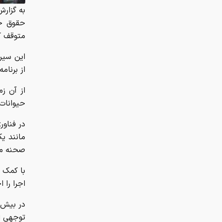
از آن ز
حیوانات 
در فناور
مانند یک
صحنه می
اجرا را 
در بیش 
توجهی از
منبع:
خب
این خبر 