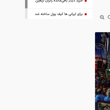
خرید دینار باقی‌مانده زائران اربعین
برای ایرانی ها کیف پول ساخته شد
ریشه پنهان تورم کجاست؟
چرا ین ژاپن سقوط کرد؟
اجرای پایلوت هوشمندسازی معادن با
مشارکت شرکت‌های فناور
 آلمان با هدف رعایت
ببینید | ادعای ترامپ: ما مذاکرات بسیار
ایش‌های خود
خوبی داریم و امیدواریم که مجبور به
حمله بزرگی علیه ایران نشویم
ا به طور کامل
صفحه اول روزنامه‌های چهارشنبه ۱۴
مرداد ۱۴۰۵