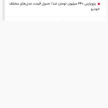
پژوپارس ۶۴۰ میلیون تومان شد/ جدول قیمت مدل‌های مختلف
خودرو
شرط جدید برای بازنشستگی اعلام شد
قیمت دلار، طلا و سکه امروز پنجشنبه ۱۴۰۵/۰۵/۱۵
واکنش سازمان تنظیم مقررات نسبت به یک گزارش درباره اعمال
ضریب ۲.۷ برای اینترنت
ادامه روند نزولی قدرت خرید مردم؛ قیمت مرغ گران‌تر می‌شود
رشد ۱۳۰ هزار واحدی شاخص بورس
قیمت های امروز
درباره ما
تماس با ما
همکاری
زمانبندی‌ شارژ حساب کالابرگ خانوارها تغییر کرد
قیمت طلا و سکه امروز چهارشنبه ۱۴ مرداد ۱۴۰۵