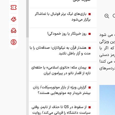
بازی‌های لیگ برتر فوتبال با تماشاگر
برگزار می‌شود
روز خبرنگار یا روز خمودگی!
ه می شود
ین ویژگی
 اگر با
هشدار قرآن به نیکوکاران؛ صدقه‌تان را با
منت و آزار باطل نکنید
توقف کنید و ترمز دستی
 می کند!
پیمان مکه؛ «ناتوی اسلامی» یا حلقه‌ای
ردسرهای
تازه از اقمار ناتو در پیرامون ایران
گزارش ویژه از بازار موتورسیکلت/ زنان
بیشتر خریدار چه موتورهایی هستند؟
از سقوط در QS تا حذف از تایمز، وقتی
سیاست دانشگاه را قربانی می‌کند/ روایت