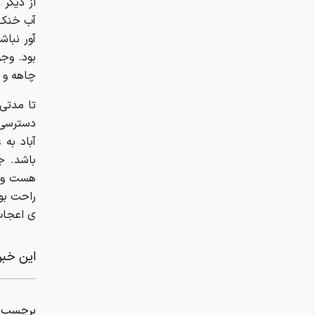
از دیگر 
آب خنک 
آور نبا
بود. وجو
چاهه و 
تا مدتی
دسترسی 
آباد به
باشد. ج
هست و پ
راحت بود
ی اعجاب 
این خبر 
برچسب ه