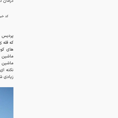
درمان کن
کد خبر
پردیس ن
که قله ی
های کوه
ماشین ر
نکته ای
زیادی شد