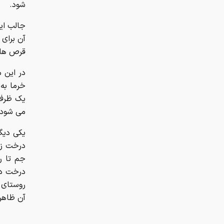
شود.
جالب این
آن برای
قرص های
در این 
یک ظرف 
می شود.
یکی دیگر
درخت زی
جم تا ر
درخت در
روستای 
آن ظاهرا