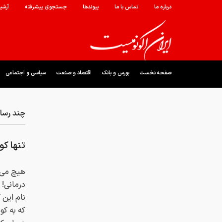
درباره ما
تماس با ما
پیوندها
جستجوی پیشرفته
آرشی
صفحه نخست
بورس و بانک
اقتصاد و صنعت
سیاسی و اجتماعی
چند رسان
تنها کو
هیچ می د
درمانی! 
نام این
که به کو