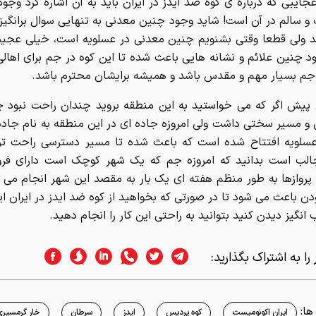
عجایبی که درباره ی کوه ضد ایدز در ایران باید به آن اشاره کرد وجود
و سالم در آن است! شاید وجود چنین معدنی به تنهایی سوال برانگی
شد ولی قطعا وقتی بشنویم چنین معدنی در عسلویه است، خیلی عجی
د چنین علائم و نشانه هایی باعث شده تا این کوه در جم برای اهال
جم بسیار مهم و مقدس باشد و همیشه برایشان محترم باشد.
 پیش اگر که می خواستید به این منطقه بروید چندان راحت نبود چر
و مسیر سختی داشت ولی امروزه جاده ای در این منطقه به نام جاده
 عسلویه افتتاح شده است که باعث شده تا مسیر دسترسی راحت تر
الب است بدانید که امروزه جم که یک شهر کوچک است دارای فرو
روازها به طور منظم هفته ای یک بار به مقصد این شهر انجام می 
ن باعث می شود تا در صورتی که بخواهید از کوه ضد ایدز در ایران ای
انگیز دیدن کنید بتوانید به راحتی این کار را انجام دهید.
را به اشتراک بگذارید:
ا:
ایران اکونومیست
کوه پردیس
ایدز
سرطان
خار گرمسیری