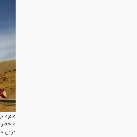
علاوه ب
منحصر ب
دراین م