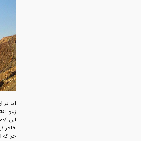
اما در ا
زبان اف
این کوه 
خاطر نزد
چرا که 