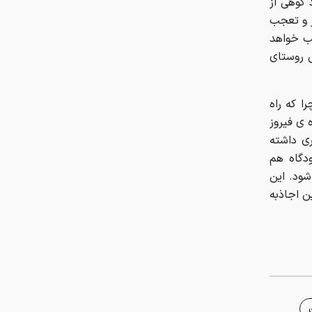
 کوهی از
ز و تعجب
ب خواهد
ی روستای
ا که راه
 ی فیروز
ی داشته
دگاه هم
شود. این
ن اجاذبه