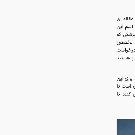
چطور با یک پلتفرم، نماینده فروش
تمام رشته‌های بیمه‌ای در سراسر کشور
شویم؟
مقاله ای
 اسم این
چگونه حیات‌وحش در آلوده‌ترین
ین تیم پزشکی که
منطقه جهان شکوفا شد؟
دارد و مدرک فوق تخصص
 درخواست
پیچ‌های ۱۸ میلیارد تومانی پاگانی /
دز هستند
وقتی پیچ از پورشه گران‌تر می‌شود
خطر جدی نوشیدن چای داغ؛ این
برای این
هشدار را جدی بگیرید
 است تا
کنند تا
نقش خطرناک بسته‌بندی مواد غذایی
در ابتلا به بیماری کبد چرب
دستور سازمان غذا و دارو برای
جمع‌آوری ۳ محصول سلامت‌محور