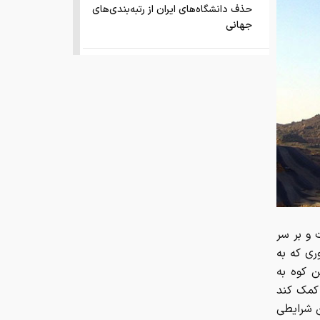
حذف دانشگاه‌های ایران از رتبه‌بندی‌های
جهانی
صفحه اول روزنامه های شنبه 17مرداد
1405
این نقطه نورانی کوچک که مشخص
شد کره ی زمین بوده
انتشار اسناد محرمانه
درخشش ایران در المپیاد جهانی هوش
مصنوعی
 و بر سر
ی که به
فقر و بی‌پولی، چه بلایی به سر مغز
ن کوه به
می‌آورد؟
 کمک کند
 شرایطی