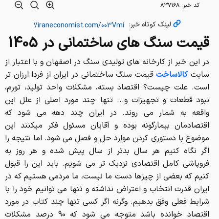
است. علت چیست؟ اقتصاد بسته، مشکلات واحد تولید، تورم،
نبود قطعات و تجهیزات و... تنها چند مورد اصلی از علل این
واقعه به شمار می روند. در ایران چند دهه می شود که
اقتصادمان بیمارگونه بوده و آقایان مسئول فکر میکنند این
موضوع با دستوری کردن موارد حل و فصل می شود. اما نتیجه را
اگر نگاه کنیم هر سال بدتر از سال پیش شده و هر روز به
فروپاشی کامل اقتصادی نزدیک تر می شویم. باید این را قبول
کنیم که بعضی از چیزها دست ما نیست، ما مردمی هستیم که در
ایران قدرت انتخاب و اعتراض نداشته و تنها می توانیم خود را با
شرایط فعلی وفق بدهیم. وگرنه اگر کسی تنها چند کتاب در مورد
اقتصاد خوانده باشد متوجه می شود که 90 درصد مشکلات
اقتصادی این مملکت منشأ داخلی داشته و ارتباطی به تحریم
ندارد. مادامی که دولت یا حکومت به این نتیجه نرسد که باید
پذیرش بازی را بپذیرد و به بازار جهانی و بین المللی متصل شود،
اوضاع همین خواهد بود که هست؛ پس تا حد توان باید به
وضعیت فعلی اعتراض کنیم و در نهایت باید خود را با آن سازگار
کنیم. اینکه ما مردم ایران هر روز به در مغازه ای میرویم و یک