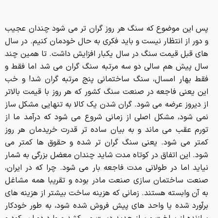
فقط بهار امسال، سنگ ساختمانی پنج مرتبه گران شد! و خب
این یعنی فاجعه در صنعت سنگ کشور که هر روز با قیمت بالاتر
از دیروز عرضه می شود. گران شدن یک کالا به تنهایی مشکل ساز
نمی شود، مشکل اصلی از زمانی شروع می شود که درآمد ما از
تورم عقب می ماند و به بیان ساده تر قدرت خریدمان هر روز
کمتر می شود. یعنی سنگ گران تر شده و حقوق ها کمتر می
شود. این اتفاق در کوتاه مدت شاید چندان معضل بزرگی به شمار
نیاید اما در طولانی مدت فاجعه بار می شود. چرا که در ایران،
صنعت ساختمان سازی صنعت مادر بوده و تقریبا همه مشاغل
به آن وابسته هستند. زمانی که هزینه ساخت بیشتر از هزینه های
برآورد شده یا واحد های پیش فروش شده شود، به طور خودکار
سازنده از ساخت و ساز جدید دست می کشد و وارد دوران رکود و
استاپ ساختمان سازی می شویم. این در صورتیست که قیمت
ملک هر سال بالاتر می رود و به دنبال آن هم توان خرید منزل
کمتر می شود. پس سازنده زمانی که نتواند با پول ده واحد
فروخته شده، پانزده واحد بسازد از کار عقب می نشیند و پول
خود را روی طلا یا سکه سرمایه گذاری می کند. چیزی که در
کشورهای جهان سومی رخ می دهد و در اقتصاد بین الملل