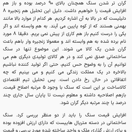
گران شدن یک کالا می شوند. این موضوع تنها در سنگ
ساختمانی صدق نمی کند و در هر کالای تولیدی دیگری هم می
توانیم آن را به وضوح حس کنیم، حتی اگر تولید کننده نباشیم
بالاخره در یک مملکت زندگی می کنیم و می بینیم که چه
اتفاقاتی در حال رخ دادن است. پس تحلیل تیم اقتصادی
کالاساخت بر این است که سنگ با وجود 5 مرتبه اصلاح قیمت،
بازهم اصلاحیه داشته و معلوم نیست تا پایان سال جاری چند
درصد یا چند مرتبه دیگر گران شود.
افزایش قیمت سنگ را باید از دو منظر بررسی کرد. سنگ
ساختمانی در دسته متریال هاییست که دارای ارزش افزوده بوده
و برای ارزش گذاری ملک و واحد ساخته شده مورد بررسی و قیمت
گذاری کارشناسی قرار می گیرد. پس این یک ویژگی مثبت
محسوب می شود. به عنوان مثال سنگ تراورتن حاجی آباد در
سال 1395 مترمربع 25 هزار تومان بوده است و اکنون به متری 4
میلیون تومان رسیده است. یعنی بیش از 15 هزار درصد افزایش
قیمت! حقوق اداره کار از سال 1395 تا به امروز تنها 2 هزار درصد
افزایش داشته است. پس بازهم می توان گفت که اگر بتوانیم از