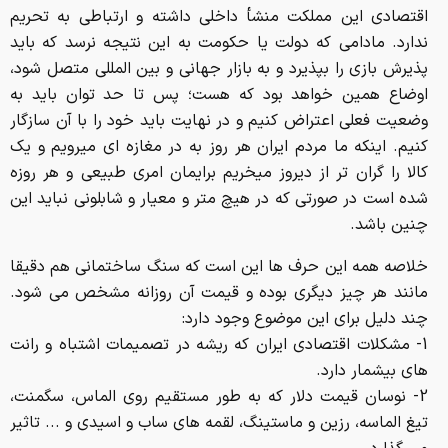
کالا را گران تر از دیروز میخریم برایمان امری طبیعی و هر روزه
شده است در صورتی که در هیچ متر و معیار و شابلونی نباید این
چنین باشد.
خلاصه همه این حرف ها این است که سنگ ساختمانی هم دقیقا
مانند هر چیز دیگری بوده و قیمت آن روزانه مشخص می شود.
چند دلیل برای این موضوع وجود دارد:
1- مشکلات اقتصادی ایران که ریشه در تصمیمات اشتباه و رانت
های بیشمار دارد.
2- نوسان قیمت دلار که به طور مستقیم روی الماس، سگمنت،
تیغ الماسه، رزین و ماستینگ، لقمه های ساب و اسیدی و ... تاثیر
می گذارد.
3- گران شدن سنگ خام که قیمت توسط معدن دار، هیئت دولت
و صنعت معدن مشخص می شود.
4- افزایش حقوق کارگری و اداره کار که روی استخراج و فرآوری
سنگ ساختمانی تاثیر می گذارد.
5- افزایش هزینه تعمیرات و تجهیزات ماشین آلات معدنی که
قیمت کوپ سنگ
را تحت تاثیر قرار می دهند.