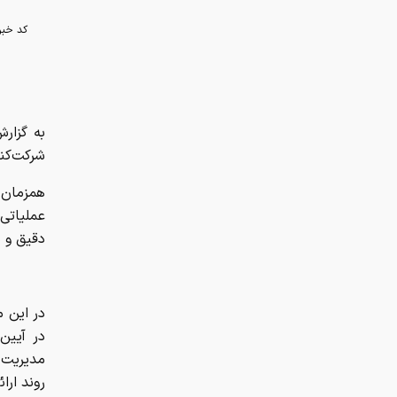
دقیق و 
در آیین
مدیریت 
روند ارا
فرودگاه 
متخصص و
امنیتی، 
داد.