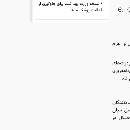
/ نسخه وزارت بهداشت برای جلوگیری از
فعالیت پزشک‌نماها
 با وجود محدودیت‌های
برنامه‌ریزی
 شد.
ماموریت سری رئیس اطلاعات سعودی
در عراق
بهترین روش سرمایه گذاری در نقره
کت‌کنندگان
چیست؟
مل میان
ختلال در
میز کنسول ساده و شیک؛ 10 آینه
کنسول مناسب خانه امروزی.
قیمت نفت کاهش یافت
ی انسانی
ایمنی و
مدیرعامل توانیر: ۱۰ هزار ماینر جمع‌آوری
کار قرار
شد