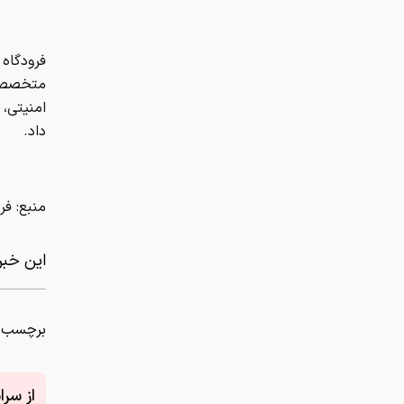
منبع: فر
این خبر 
برچسب ه
از سر