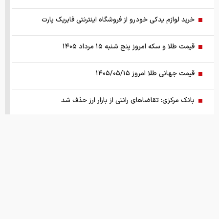
خرید لوازم یدکی خودرو از فروشگاه اینترنتی فابریک پارت
قیمت طلا و سکه امروز پنج شنبه ۱۵ مرداد ۱۴۰۵
قیمت جهانی طلا امروز ۱۴۰۵/۰۵/۱۵
بانک مرکزی: تقاضا‌های رانتی از بازار ارز حذف شد
کالابرگ سه دهک مشمول شارژ شد
هشدار تخلیه برای ساکنان شهرک المنصوری/ ارتش اسرائیل: با
تمام قدرت علیه حزب الله اقدام خواهیم کرد
سد‌های ایران چه وضعیتی دارند؟
قیمت های امروز
درباره ما
تماس با ما
همکاری
راهنمای جامع انتخاب و خرید مانتو آنلاین در سال ۱۴۰۵