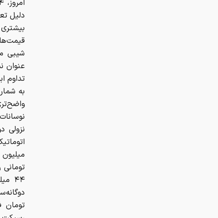
دلیل تعط
بیشتری ب
قیمت‌ها 
شیبی مل
عنوان نش
تداوم اب
به شمار 
واضح‌تر
نوسانات
نزولی د
تومان ف