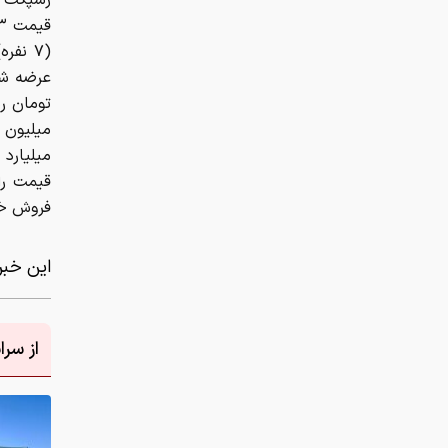
فروش خو
این خبر 
از سر