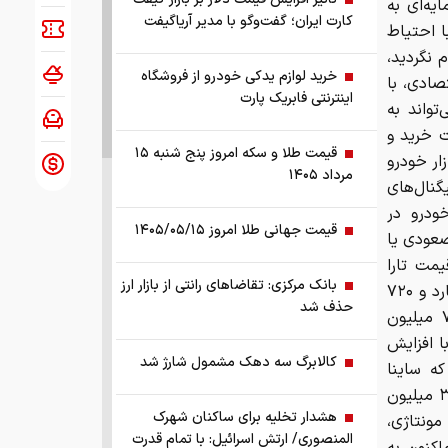
رمایه‌ای به
کارت ایران؛ گفت‌وگو با مدیر آریاگیفت
ا احتیاط
 نگردید،
خرید لوازم یدکی خودرو از فروشگاه
صادی، با
اینترنتی فابریک پارت
تواند به
ت خرید و
قیمت طلا و سکه امروز پنج شنبه ۱۵
ار خودرو
مرداد ۱۴۰۵
گنال‌های
ودرو در
قیمت جهانی طلا امروز ۱۴۰۵/۰۵/۱۵
صعودی یا
مت تارا
بانک مرکزی: تقاضا‌های رانتی از بازار ارز
اتوماتیک V ۴ نسبت به روز گذشته با افزایش ۱۹۵ میلیون تومانی، به ۲ میلیارد و ۷۲۰
حذف شد
میلیون تومان رسید. همچنین، قیمت سورن پلاس (TU ۵ P) افزایش ۷۰ میلیون
میلیارد و ۷۰ میلیون تومان رسید. کوییک RS نیز با افزایش
کالابرگ سه دهک مشمول شارژ شد
ر حالی که ساینا
دوگانه‌سوز نیز با افزایش ۴۰ میلیون تومانی، امروز به قیمت یک میلیارد و ۳۸۰ میلیون
هشدار تخلیه برای ساکنان شهرک
ونتاژی،
المنصوری/ ارتش اسرائیل: با تمام قدرت