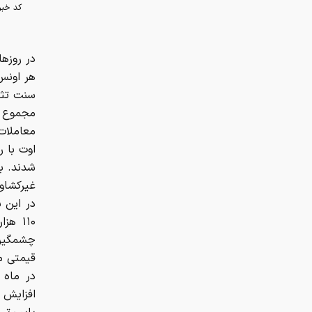
کد خبر
در روزه
معاملات 
شدند. ب
در این 
۱۱۰ ه
چشمگیر 
قیمتی من
در ماه 