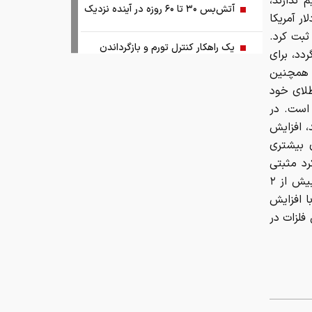
 ندارند،
آتش‌بس ۳۰ تا ۶۰ روزه در آینده نزدیک
ر آمریکا
ثبت کرد.
یک راهکار کنترل تورم و بازگرداندن
دد، برای
ثبات به اقتصاد کشور
ا همچنین
ش از ۴۰ تن به ذخایر طلای خود
آبی‌ها باید استعلامِ گرفته شده از فیفا را
 است. در
منتشر کنند
، افزایش
 بیشتری
اختیارات بیش از حدی برای اعمال تعرفه
رد مثبتی
داشتند. نقره با رشد ۱.۹ درصدی به حدود ۶۲ دلار و ۱۹ سنت رسید. پلاتین بیش از ۲
ترامپ و پزشکیان توافق را امضا کردند!
وم نیز با افزایش
هر سه این فلزات در
نتایج مذاکرات تنگه هرمز اعلام شد!
توسعه فناوری، مسیر رقابت‌پذیری
صنعت قطعه‌سازی است