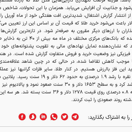
 باشد، هزینه فرصت نگهداری دارایی‌هایی مثل طلا که بازده مستقیم
شود و جذابیت آن افزایش می‌یابد. همزمان با این تحولات، شاخص دلا
ز انتشار گزارش اشتغال، شدیدترین افت هفتگی خود از ماه آوریل را 
ر باعث می‌شود خرید طلا که قیمت آن بر اساس این ارز تعیین می‌گر
ذاران با ارزهای دیگر مقرون به صرفه‌تر شود. در تازه‌ترین گزارش‌ه
اشاره شده که بانک‌های مرکزی مختلف در ماه مه بی
اند که نشان‌دهنده تمایل نهادهای مالی به تقویت پشتوانه‌های خود
ی فیزیکی نیز وضعیت خرید و فروش متفاوت گزارش شده است. در هند
 موجب کاهش تقاضا شده، در حالی که در چین شاهد علاقه‌مندی
د این فلز باارزش هستیم. در کنار طلا، سایر فلزات گرانبها نیز عملک
درصد رشد کرد و به سطح ۱۶۵۳ دلار و ۳۰ سنت صعود نمود و پالادی
نزدیک به ۰.۸ درصدی روی قیمت ۱۲۷۸ دلار و ۳۶ سنت بسته شد. 
شته روند صعودی را ثبت کردند.
را به اشتراک بگذارید: