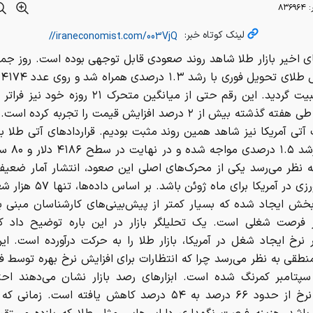
:
۸۳۶۹۶۴
لینک کوتاه خبر:
ای اخیر بازار طلا شاهد روند صعودی قابل توجهی بوده است. روز ج
سنت تثبیت گردید. این رقم حتی از میانگین متحرک ۲۱ روزه
مجموع طی هفته گذشته بیش از ۲ درصد افزایش قیمت را تجربه کرد
آتی آمریکا نیز شاهد همین روند مثبت بودیم. قراردادهای آتی طلا ب
اوت با رشد ۱.۵ د
ه نظر می‌رسد یکی از محرک‌های اصلی این صعود، انتشار آمار ضعی
غیرکشاورزی در آمریکا برای ماه ژوئن ب
بخش ایجاد شده که بسیار کمتر از پیش‌بینی‌های کارشناسان مبنی ب
زار فرصت شغلی است. یک تحلیلگر بازار در این باره توضیح داد 
نرخ ایجاد شغل در آمریکا، بازار طلا را به حرکت درآورده است. ا
طقی به نظر می‌رسد چرا که انتظارات برای افزایش نرخ بهره توسط فد
سپتامبر کمرنگ شده است. ابزارهای رصد بازار نشان می‌دهند احت
افزایش نرخ از حدود ۶۶ درصد به ۵۴ درصد کاهش یافته است. زما