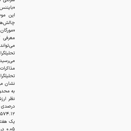
شرکتی ب
«بایننس
این موض
چالش‌ها،
«مورگان
معرفی ک
می‌توان
تحلیلگرا
می‌رسید
مذاکرات
تحلیلگر