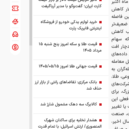
ماه اکتبر
کارت ایران؛ گفت‌وگو با مدیر آریاگیفت
ار رسید، اکنون به کمتر از ۶۰ هزار دلار کاهش
ین فاصله
خرید لوازم یدکی خودرو از فروشگاه
 ضعیف‌تر
اینترنتی فابریک پارت
سبب کاهش
که سهام
قیمت طلا و سکه امروز پنج شنبه ۱۵
دچار افت
مرداد ۱۴۰۵
داده‌های
‌های قابل معامله
قیمت جهانی طلا امروز ۱۴۰۵/۰۵/۱۵
‌گران به
ی، طلا،
بانک مرکزی: تقاضا‌های رانتی از بازار ارز
شرکت‌های
حذف شد
رگ، برای
یمت فعلی این
کالابرگ سه دهک مشمول شارژ شد
یا تغییر
ت، صنعت
هشدار تخلیه برای ساکنان شهرک
ال اخیر،
المنصوری/ ارتش اسرائیل: با تمام قدرت