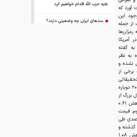
 و صرافی
علیه حزب الله اقدام خواهیم کرد
 آورد که
جود این
سد‌های ایران چه وضعیتی دارند؟
 از جمله
رمزارزها
راهنمای جامع انتخاب و خرید مانتو
ر آمریکا
آنلاین در سال ۱۴۰۵
به گفته
ه به نظر
همزمان با رونمایی شمش ایران، در
 نشده و
مسابقه نقشه ایران شرکت کنید
برخی از
تحقیقاتی
کمک ۱.۴ میلیارد یورویی اتحادیه اروپا
نشان می‌دهد که این رمزارز ممکن است پیش از شروع سه‌ماهه آخر سال ۲۰۲۶ دوباره
به اوکراین از اموال روسیه
ز دوشنبه، قیمت ۱۰ ارز دیجیتال بزرگ از
نظر ارزش بازار به شرح زیر است: ۱- بیت‌کوین: قیمت ۵۹,۷۲۱.۷۲ دلار با کاهش ۰.۶۱
زمان واریز یارانه جدید دولت اعلام شد
 ۶.۶۷ درصدی در یک هفته گذشته. ۲- اتریوم: قیمت
ایش ۰.۰۳ درصدی در ۲۴ ساعت گذشته و کاهش ۹.۱۵ درصدی طی
فروش بی‌واسطه و تجمیع برق، راهکاری
ر با کاهش ۰.۰۲ درصدی در ۲۴ ساعت گذشته و
هوشمند برای صاحبان نیروگاه‌های پراکنده
۰.۰۵ درصد در یک هفته اخیر. ۴- بایننس‌کوین: قیمت ۵۵۰.۷۰ دلار با کاهش ۱.۰۸