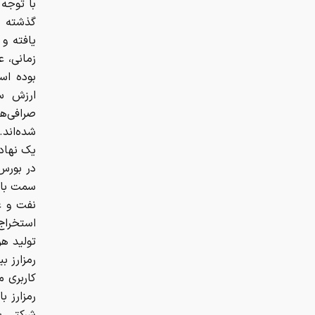
با توجه 
یافته و
زمانی، ع
بوده اس
ارزش سه
صرافی‌ه
شده‌اند.
در بورس
سمت باز
نفت و ع
استخراج
رمزارز ب
کاربری 
رمزارز ب