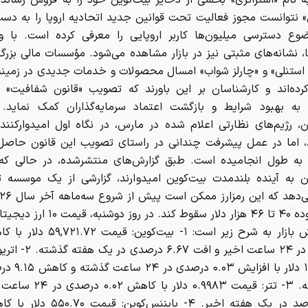
ه نام «استراتژی» بخشی از ذخایر بیت‌کوین خود را به فروش رساند
» نتوانست مجوز فعالیت تحت قوانین جدید اتحادیه اروپا را به دست
وع دسترسی میلیون‌ها کاربر اروپایی را معرفی کرده است. با و
 نشانه‌های مثبتی نیز در بازار مشاهده می‌شود. مؤسسات مالی بزرگ
 استنلی» و «چارلز شواب» امسال محصولات و خدمات جدیدی در زمینه 
رده‌اند و کارشناسان بر این باورند که تصویب «قانون شفافیت» د
د به بهبود شرایط و بازگشت اعتماد سرمایه‌گذاران کمک نماید. 
ن، رژیم‌های نظارتی اعلام شده در مارس، در نگاه اول امیدوارکنند
، اما در عمل پیشرفت چندانی در راستای تصویب این قانون حاصل
 به طول انجامیده است. طبق گزارش‌های منتشرشده، در حالی که 
ان به آینده بلندمدت بیت‌کوین امیدوارند، گزارشی از یک موسسه 
به محدوده ۴۰ تا ۴۶ هزار دلار سقوط کند. در رو
درصدی در ۲۴ ساعت اخیر و افت
۱۵۷۴.۱۲ دلار با افز
یک هفته. ۳- تتر: قیمت ۰.۹۹۸۳ دلا