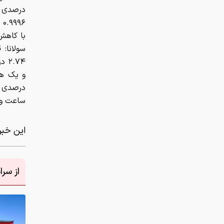
ساعت و افت ۱۲.۹۵ درص
این خبر 
از سر