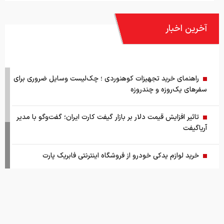
سفرهای یک‌روزه و چندروزه
تاثیر افزایش قیمت دلار بر بازار گیفت کارت ایران؛ گفت‌وگو با مدیر
آریاگیفت
خرید لوازم یدکی خودرو از فروشگاه اینترنتی فابریک پارت
قیمت طلا و سکه امروز پنج شنبه ۱۵ مرداد ۱۴۰۵
قیمت جهانی طلا امروز ۱۴۰۵/۰۵/۱۵
بانک مرکزی: تقاضا‌های رانتی از بازار ارز حذف شد
کالابرگ سه دهک مشمول شارژ شد
هشدار تخلیه برای ساکنان شهرک المنصوری/ ارتش اسرائیل: با
تمام قدرت علیه حزب الله اقدام خواهیم کرد