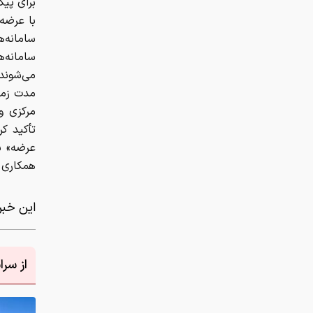
برای پی
با عرضه
سامانه‌
سامانه‌
می‌شوند.
مدت زما
مرکزی و
تأکید ک
عرضه» ب
همکاری 
این خبر 
از سر