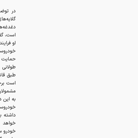
در توض
گلایه‌ها
دغدغه‌ه
است، گف
او فراین
خودروسا
حمایت ا
طولانی ش
طبق قان
است برخی
مشمولان
به این 
خودروساز
داشته با
خواهد ش
خودرو س