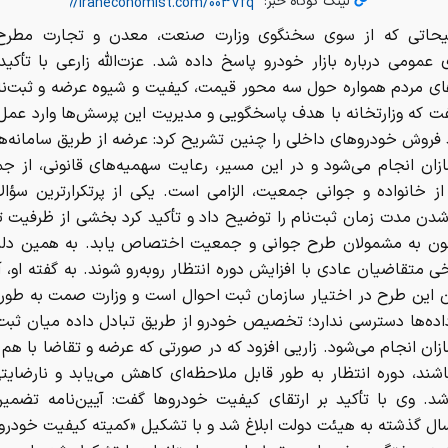
لینک کوتاه خبر:
یحاتی که از سوی سخنگوی وزارت صنعت، معدن و تجارت مطرح
ی عمومی درباره بازار خودرو پاسخ داده شد. عزت‌الله زارعی با تأکید 
ای مردم همواره حول سه محور قیمت، کیفیت و شیوه عرضه و ثبت‌نا
ت که وزارتخانه با هدف پاسخگویی و مدیریت این پرسش‌ها وارد عمل
د فروش خودروهای داخلی را چنین تشریح کرد: عرضه از طریق سامانه‌
زان انجام می‌شود و در این مسیر، رعایت سهمیه‌های قانونی، از جم
ز خانواده و جوانی جمعیت، الزامی است. یکی از پرتکرارترین سؤالا
دن مدت زمان ثبت‌نام را توضیح داد و تأکید کرد بخشی از ظرفیت تو
ون به مشمولان طرح جوانی و جمعیت اختصاص یابد. به همین دل
 متقاضیان عادی با افزایش دوره انتظار روبه‌رو شوند. به گفته او، آ
 این طرح در اختیار سازمان ثبت احوال است و وزارت صمت به طور
داده‌ها دسترسی ندارد؛ تخصیص خودرو از طریق تبادل داده میان ثبت
ان انجام می‌شود. زاریی افزود که در صورتی که عرضه و تقاضا با هم
شند، دوره انتظار به طور قابل ملاحظه‌ای کاهش می‌یابد و نارضایتی
د. وی با تأکید بر ارتقای کیفیت خودروها گفت: آیین‌نامه تضمی
ال گذشته به هیئت دولت ابلاغ شد و با تشکیل «کمیته کیفیت خودرو