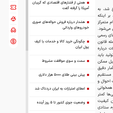
همتی از فشارهای اقتصادی که گریبان
آمریکا را گرفته گفت
 شد، به
بر اینکه
م متمرکز
هشدار درباره فروش حواله‌های صوری
خودروهای وارداتی
 می‌شود.
های رسمی
له قانون
چگونگی خرید کالا و خدمات با کیف
پول ایران
ت درباره
لید باید
سمت و سوی موافقت مشروط
یل ممکن
مار دقیق
 مستقیم
پیش بینی طلای ۵۰۰۰ هزار دلاری
 احوال و
 همخوانی
اعطای امتیازات به ایران دردناک شد
‌ها کمتر
ن کیفیت
وضعیت جوی کشور تا ۵ روز آینده
»، ستادی