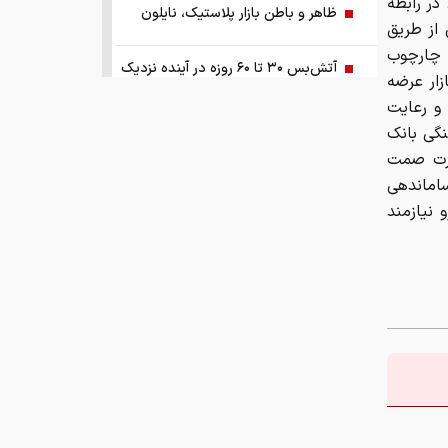
در رابطه
ظاهر و باطن بازار پلاستیک، نایلون
 از طریق
 چارچوب
آتش‌بس ۳۰ تا ۶۰ روزه در آینده نزدیک
ار عرضه
 و رعایت
یک راهکار کنترل تورم و بازگرداندن
گی بانک
ثبات به اقتصاد کشور
ارت صمت
ساماندهی
آبی‌ها باید استعلامِ گرفته شده از فیفا را
 نیازمند
منتشر کنند
اختیارات بیش از حدی برای اعمال تعرفه
ترامپ و پزشکیان توافق را امضا کردند!
نتایج مذاکرات تنگه هرمز اعلام شد!
توسعه فناوری، مسیر رقابت‌پذیری