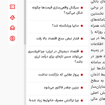
ای بانکی
 در برخی
سیگنال واقعی‌سازی قیمت‌ها چگونه
شکل می‌گیرد؟
 نخستین
مانه‌های
ات همراه
سایپا ورشکسته شد؟
زانه را
ها در پی
فشار نبض سنج اقتصاد بالا رفت
اطلاعات
در زمینه
اقتصاد دیجیتال در ایران؛ چرا فریلنسری
 هنوز در
می‌تواند مسیر تازه‌ای برای درآمد ارزی
باشد؟
د سامانه
ک‌ها نیز
بط اذعان
پرواز عقابی که بازگشت نداشت
ا به سطح
ایان‌ساز
بنزین چقدر فاکتور می‌شود
رسش اصلی
ای مالی
چرا تراکنش مصرف خانوارها زیاد شده!