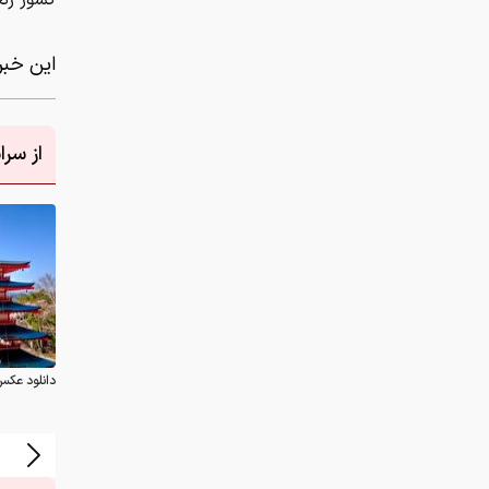
کشور زن
این خبر 
از سر
دانلود عکس