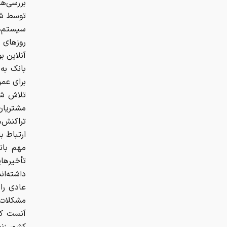
بررسی‌ها
توسط شر
سیستم‌ه
روزهای آ
آنلاین 
بانک به
برای عم
تلاش شر
مشتریان
تراکنش‌ه
ارتباط ب
مهم بان
تأخیرهای
داشته‌ان
عادی را
مشکلات 
آنست که