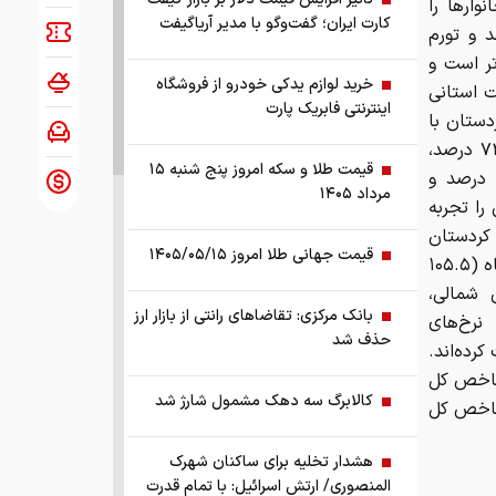
وارها را
کارت ایران؛ گفت‌وگو با مدیر آریاگیفت
 آمار، نرخ تورم سالانه در شهرها ۶۰.۳ درصد و تورم
دتر است و
خرید لوازم یدکی خودرو از فروشگاه
به وضعیت استانی
اینترنتی فابریک پارت
د؛ از جمله کردستان با
۷۵.۱ درصد، ایلام با ۷۴.۹ درصد، لرستان ۷۳.۹ درصد، خراسان شمالی ۷۲.۳ درصد،
قیمت طلا و سکه امروز پنج شنبه ۱۵
رکزی ۷۲ درصد، آذربایجان غربی ۷۱ درصد، چهارمحال و بختیاری ۷۰.۵ درصد و
مرداد ۱۴۰۵
خ‌های سه‌رقمی را تجربه
 استان‌های ایلام (۱۱۴.۷ درصد)، کردستان
قیمت جهانی طلا امروز ۱۴۰۵/۰۵/۱۵
(۱۱۱.۷ درصد)، لرستان (۱۰۹.۸ درصد)، آذربایجان غربی (۱۰۶.۱ درصد) و کرمانشاه (۱۰۵.۵
 شمالی،
بانک مرکزی: تقاضا‌های رانتی از بازار ارز
نرخ‌های
حذف شد
، ۱۰۱.۴ و ۱۰۰.۷ درصد را ثبت کرده‌اند.
شاخص کل
کالابرگ سه دهک مشمول شارژ شد
 لرستان با ۷۹۹.۱ قرار دارد؛ شاخص کل
هشدار تخلیه برای ساکنان شهرک
المنصوری/ ارتش اسرائیل: با تمام قدرت