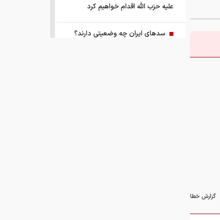
علیه حزب الله اقدام خواهیم کرد
سد‌های ایران چه وضعیتی دارند؟
راهنمای جامع انتخاب و خرید مانتو
آنلاین در سال ۱۴۰۵
همزمان با رونمایی شمش ایران، در
مسابقه نقشه ایران شرکت کنید
کمک ۱.۴ میلیارد یورویی اتحادیه اروپا
به اوکراین از اموال روسیه
زمان واریز یارانه جدید دولت اعلام شد
گزارش خطا
فروش بی‌واسطه و تجمیع برق، راهکاری
هوشمند برای صاحبان نیروگاه‌های پراکنده