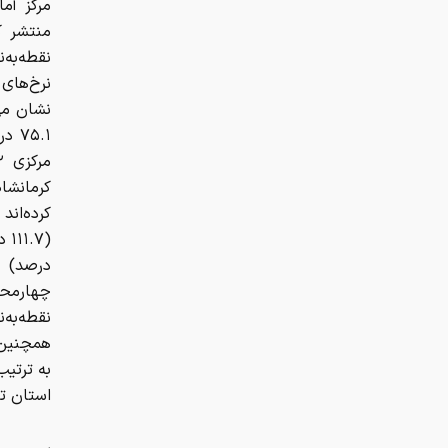
مرکز آم
درصد) د
چهارمحا
همچنین 
استان تهران نیز