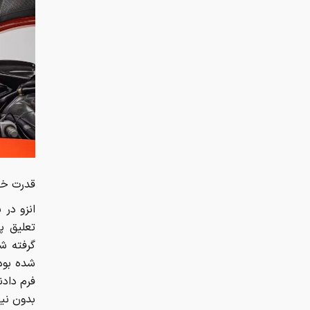
قدرت خال
انزو در
تعلیق پ
گرفته ش
شده بود،
فرم دادن
بدون نیا