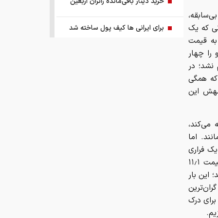
خرید دینار باقی‌مانده زائران اربعین
بی‌سابقه،
نی که یک
برای ایرانی ها کیف پول ساخته شد
به قیمت
رو را چهار
ریشه پنهان تورم کجاست؟
 نشد؛ در
 که همگی
چرا ین ژاپن سقوط کرد؟
جهش این
اجرای پایلوت هوشمندسازی معادن با
مشارکت شرکت‌های فناور
می‌کند،
نند. اما
ببینید | ادعای ترامپ: ما مذاکرات بسیار
یک فراری
خوبی داریم و امیدواریم که مجبور به
انزو با رنگی بسیار خاص و متمایز، که همین چند ماه پیش در ژانویه به قیمت ۱۱٫۱
حمله بزرگی علیه ایران نشویم
 این بار
، آن را به گران‌ترین
صفحه اول روزنامه‌های چهارشنبه ۱۴
برای درک
مرداد ۱۴۰۵
یم.