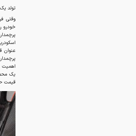
تولد یک 
اسکودریا
عنوان ق
پرچمدار 
اهمیت ای
قیمت حدودی ۶۵۰ هزار دلار، خودِ کم