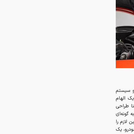
 و سیستم
یک الهام
نا طراحی
 گونه‌ای
 لازم را
ودرو، یک