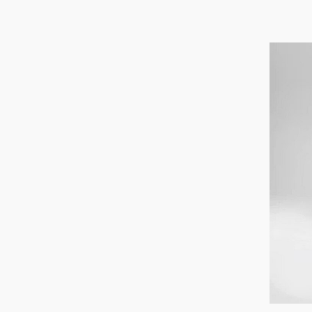
کربلا در سفرنامه‌ها؛ از توصیف
ابن‌بطوطه از حرم حسینی تا روایت
ناصرالدین‌شاه از استقبال زائران
آیا کولا آشکروفتین گران‌تر از طلا است
خالی شدن صندلی‌های دستیاری ۶
رشته تخصصی و فوق تخصصی
تاثیر بهبود نسبی فضای سیاسی و
دیپلماتیک، بر طلا
اختلال در این ۳بانک امروز