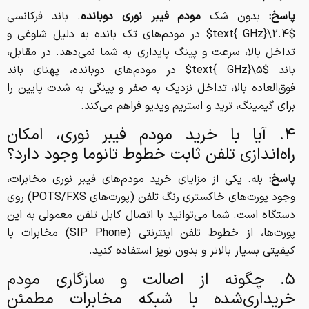
پاسخ:
بدون شک
مودم فیبر نوری دوبانده
. باند فرکانسی
$2.4\text{ GHz}$
در مودم‌های تک بانده به دلیل شلوغی و
تداخل بالا، سرعت و پینگ پایداری به شما نمی‌دهد. در مقابل،
باند
$5\text{ GHz}$
در مودم‌های دوبانده، پهنای باند
فوق‌العاده بالا، تداخل نزدیک به صفر و پینگی به شدت پایین را
برای گیمینگ، ترید و استریم ویدیو فراهم می‌کند.
۴. آیا با خرید مودم فیبر نوری، امکان
راه‌اندازی تلفن ثابت خطوط تانوما وجود دارد؟
پاسخ:
بله. یکی از مزایای خرید مودم‌های فیبر نوری مخابرات،
وجود پورت‌های خاکستری رنگ تلفن (پورت‌های POTS/FXS) روی
دستگاه است. شما می‌توانید با اتصال کابل تلفن معمولی به این
پورت‌ها، از خطوط تلفن اینترنتی (SIP Phone) مخابرات با
کیفیتی بسیار بالاتر و بدون نویز استفاده کنید.
۵. چگونه از اصالت و سازگاری مودم
خریداری‌شده با شبکه مخابرات مطمئن