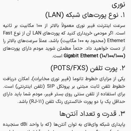
نوری
۱. نوع پورت‌های شبکه (LAN)
سرعت اینترنت فیبر نوری معمولاً بالاتر از ۱۰۰ مگابیت بر ثانیه
است. اگر مودمی خریداری کنید که پورت‌های LAN آن از نوع Fast
Ethernet (محدود به ۱۰۰ مگابیت) باشد، عملاً سرعت‌های بالاتر را
از دست خواهید داد. حتماً مطمئن شوید مودم دارای پورت‌های
Gigabit Ethernet (10/100/1000)
است.
۲. پورت تلفن (POTS/FXS)
یکی از مزایای خطوط تانوما (فیبر نوری مخابرات)، امکان دریافت
خطوط تلفن ثابت مبتنی بر پروتکل SIP (تلفن اینترنتی) است.
برای استفاده از تلفن سنتی روی بستر فیبر، مودم شما باید دارای
حداقل یک یا دو پورت خاکستری رنگ تلفن (RJ-11) باشد.
۳. قدرت و تعداد آنتن‌ها
پایداری شبکه وای‌فای به توان آنتن‌ها (که با واحد dBi سنجیده