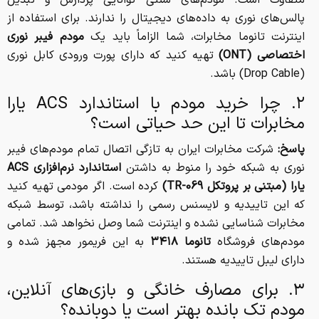
متفاوت است. مودم‌های سنتی توانایی پردازش و تبدیل
پالس‌های نوری به داده‌های دیجیتال را ندارند. برای استفاده از
اینترنت تانوما مخابرات، شما الزاماً باید یک
مودم فیبر نوری
اختصاصی (ONT)
تهیه کنید که دارای پورت ورودی کابل نوری
(Drop Cable) باشد.
۲. چرا خرید مودم با استاندارد ACS یارا
مخابرات تا این حد حیاتی است؟
پاسخ:
شرکت مخابرات ایران به تازگی اتصال تمام مودم‌های فیبر
نوری به شبکه خود را منوط به داشتن
استاندارد نرم‌افزاری ACS
یارا (مبتنی بر پروتکل TR-069)
کرده است. اگر مودمی تهیه کنید
که این تاییدیه و لایسنس رسمی را نداشته باشد، توسط شبکه
مخابرات شناسایی نشده و اینترنت شما وصل نخواهد شد. تمامی
مودم‌های فروشگاه
تانوما ۳۴۱۸
به این فریمور مجهز شده و
دارای لیبل تاییدیه هستند.
۳. برای مصارف خانگی و بازی‌های آنلاین،
مودم تک بانده بهتر است یا دوبانده؟