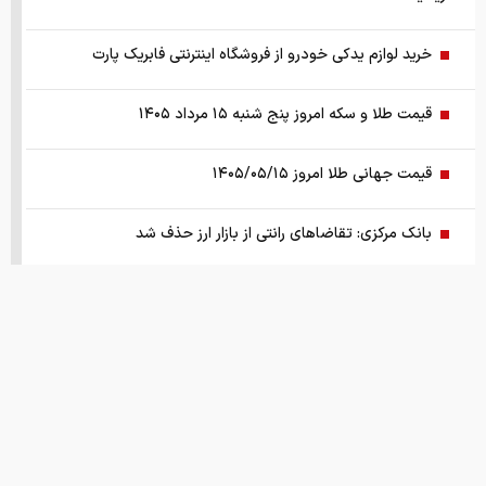
خرید لوازم یدکی خودرو از فروشگاه اینترنتی فابریک پارت
قیمت طلا و سکه امروز پنج شنبه ۱۵ مرداد ۱۴۰۵
قیمت جهانی طلا امروز ۱۴۰۵/۰۵/۱۵
بانک مرکزی: تقاضا‌های رانتی از بازار ارز حذف شد
کالابرگ سه دهک مشمول شارژ شد
هشدار تخلیه برای ساکنان شهرک المنصوری/ ارتش اسرائیل: با
تمام قدرت علیه حزب الله اقدام خواهیم کرد
سد‌های ایران چه وضعیتی دارند؟
قیمت های امروز
درباره ما
تماس با ما
همکاری