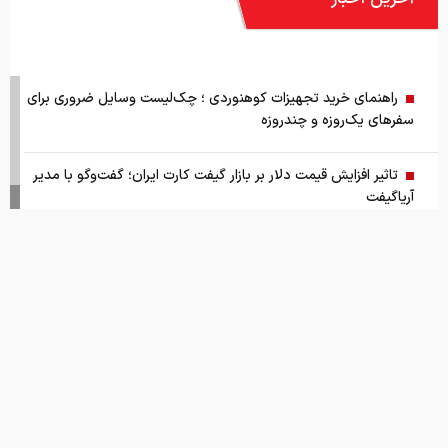
راهنمای خرید تجهیزات کوهنوردی ؛ چک‌لیست وسایل ضروری برای
سفرهای یک‌روزه و چندروزه
تاثیر افزایش قیمت دلار بر بازار گیفت کارت ایران؛ گفت‌وگو با مدیر
آریاگیفت
خرید لوازم یدکی خودرو از فروشگاه اینترنتی فابریک پارت
قیمت طلا و سکه امروز پنج شنبه ۱۵ مرداد ۱۴۰۵
قیمت جهانی طلا امروز ۱۴۰۵/۰۵/۱۵
بانک مرکزی: تقاضا‌های رانتی از بازار ارز حذف شد