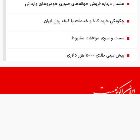
هشدار درباره فروش حواله‌های صوری خودروهای وارداتی
چگونگی خرید کالا و خدمات با کیف پول ایران
سمت و سوی موافقت مشروط
پیش بینی طلای ۵۰۰۰ هزار دلاری
اعطای امتیازات به ایران دردناک شد
وضعیت جوی کشور تا ۵ روز آینده
ظاهر و باطن بازار پلاستیک، نایلون
قیمت های امروز
درباره ما
تماس با ما
همکاری
آتش‌بس ۳۰ تا ۶۰ روزه در آینده نزدیک