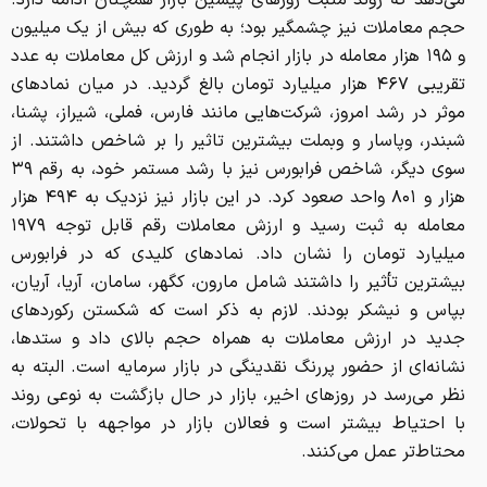
می‌دهد که روند مثبت روزهای پیشین بازار همچنان ادامه دارد.
حجم معاملات نیز چشمگیر بود؛ به طوری که بیش از یک میلیون
و ۱۹۵ هزار معامله در بازار انجام شد و ارزش کل معاملات به عدد
تقریبی ۴۶۷ هزار میلیارد تومان بالغ گردید. در میان نمادهای
موثر در رشد امروز، شرکت‌هایی مانند فارس، فملی، شیراز، پشنا،
شبندر، وپاسار و وبملت بیشترین تاثیر را بر شاخص داشتند. از
سوی دیگر، شاخص فرابورس نیز با رشد مستمر خود، به رقم ۳۹
هزار و ۸۰۱ واحد صعود کرد. در این بازار نیز نزدیک به ۴۹۴ هزار
معامله به ثبت رسید و ارزش معاملات رقم قابل توجه ۱۹۷۹
میلیارد تومان را نشان داد. نمادهای کلیدی که در فرابورس
بیشترین تأثیر را داشتند شامل مارون، کگهر، سامان، آریا، آریان،
بپاس و نیشکر بودند. لازم به ذکر است که شکستن رکوردهای
جدید در ارزش معاملات به همراه حجم بالای داد و ستدها،
نشانه‌ای از حضور پررنگ نقدینگی در بازار سرمایه است. البته به
نظر می‌رسد در روزهای اخیر، بازار در حال بازگشت به نوعی روند
با احتیاط بیشتر است و فعالان بازار در مواجهه با تحولات،
محتاط‌تر عمل می‌کنند.