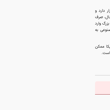
چطور با یک پلتفرم، نماینده فروش
تمام رشته‌های بیمه‌ای در سراسر کشور
ر دارد و
شویم؟
حال، صرف
زرگ وارد
چگونه حیات‌وحش در آلوده‌ترین
نوعی به
منطقه جهان شکوفا شد؟
پیچ‌های ۱۸ میلیارد تومانی پاگانی /
یکا ممکن
وقتی پیچ از پورشه گران‌تر می‌شود
است.
خطر جدی نوشیدن چای داغ؛ این
هشدار را جدی بگیرید
نقش خطرناک بسته‌بندی مواد غذایی
در ابتلا به بیماری کبد چرب
دستور سازمان غذا و دارو برای
جمع‌آوری ۳ محصول سلامت‌محور