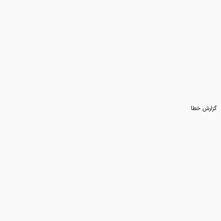
چرا تابستان فصل محبوب
میکروب‌هاست؟
گزارش خطا