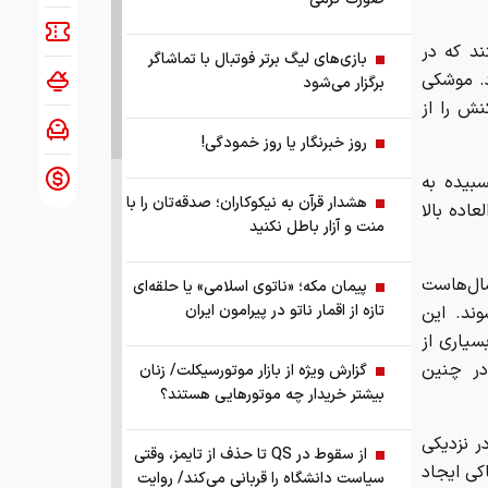
د که در
بازی‌های لیگ برتر فوتبال با تماشاگر
. موشکی
برگزار می‌شود
نش را از
روز خبرنگار یا روز خمودگی!
بیده به
هشدار قرآن به نیکوکاران؛ صدقه‌تان را با
‌العاده بالا
منت و آزار باطل نکنید
سال‌هاست
پیمان مکه؛ «ناتوی اسلامی» یا حلقه‌ای
تازه از اقمار ناتو در پیرامون ایران
ند. این
سیاری از
در چنین
گزارش ویژه از بازار موتورسیکلت/ زنان
بیشتر خریدار چه موتورهایی هستند؟
ر نزدیکی
از سقوط در QS تا حذف از تایمز، وقتی
کی ایجاد
سیاست دانشگاه را قربانی می‌کند/ روایت