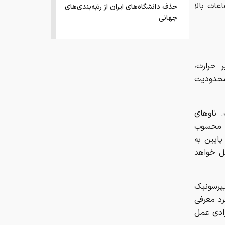
عات بالا
حذف دانشگاه‌های ایران از رتبه‌بندی‌های
جهانی
صفحه اول روزنامه های شنبه 17مرداد
1405
 حرارت،
 محدودیت
این نقطه نورانی کوچک که مشخص
شد کره ی زمین بوده
. ناوهای
انتشار اسناد محرمانه
م محسوب
پایین به
درخشش ایران در المپیاد جهانی هوش
ل خواهد
مصنوعی
پرسونیک
فقر و بی‌پولی، چه بلایی به سر مغز
رد معرفی
می‌آورد؟
زادی عمل