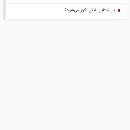
چرا اختلال بانکی تکرار می‌شود؟
آمادگی بهزیستی برای برگزاری مراسم تشییع قائد شهید
مسئله فلسطین با تاکید رئیس جمهور
قیمت طلا ۱۸ عیار ۱۴ مرداد
ترامپ درخواست زلنسکی را رد کرد
خرید دینار باقی‌مانده زائران اربعین
قیمت های امروز
درباره ما
تماس با ما
همکاری
برای ایرانی ها کیف پول ساخته شد
ریشه پنهان تورم کجاست؟