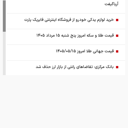
آریاگیفت
خرید لوازم یدکی خودرو از فروشگاه اینترنتی فابریک پارت
قیمت طلا و سکه امروز پنج شنبه ۱۵ مرداد ۱۴۰۵
قیمت جهانی طلا امروز ۱۴۰۵/۰۵/۱۵
بانک مرکزی: تقاضا‌های رانتی از بازار ارز حذف شد
کالابرگ سه دهک مشمول شارژ شد
هشدار تخلیه برای ساکنان شهرک المنصوری/ ارتش اسرائیل: با
تمام قدرت علیه حزب الله اقدام خواهیم کرد
سد‌های ایران چه وضعیتی دارند؟