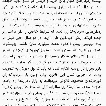
لیست رمزارزهای مجاز برای خرید و فروش در کشور وارد خواهد
شد. در حالی که بانک مرکزی روسیه قبلاً اعلام کرد که هیچ توکن
جدیدی به این لیست اضافه نخواهد شد، اما چبسکوف تأکید کرد
که یواس‌دی کوین مجوز فعالیت را به دست خواهد آورد. طبق
مقررات پیشنهادی، سرمایه‌گذاران غیرحرفه‌ای تنها می‌توانند در
رمزارزهایی سرمایه‌گذاری کنند که شرایط خاصی را دارا باشند؛ از
جمله اینکه ارزش میانگین بازار آن‌ها در دو سال اخیر بیش از
پنج تریلیون روبل (حدود هفت میلیارد دلار) باشد. چبسکوف
همچنین افزود که ممکن است استیبل‌کوین‌های کوچکتر که بر
اساس ارز کشورهای همکار روسیه، از جمله روبل و درهم امارات،
فعالیت می‌کنند نیز مجاز شوند. در گزارشی دیگر به لایحه تنظیم
بازار رمزارز در روسیه اشاره شده که باید تا اول جولای به تصویب
برسد. با اجرایی شدن این قانون، برای اولین بار سرمایه‌گذاران
غیرحرفه‌ای به‌صورت قانونی می‌توانند به بازار رمزارزها راه یابند؛
هرچند سقف سرمایه‌گذاری سالیانه آنان به ۳۰۰ هزار روبل (تقریباً
۴۰۰۰ دلار) محدود خواهد بود. **به‌روزرسانی قیمت رمزارزها** بر
اساس آخرین اطلاعات، قیمت ۱۰ رمزارز بزرگ به شرح زیر است: ۱.
**بیت‌کوین** قیمت: ۶۵,۷۵۳.۶۳ دلار تغییرات ۲۴ ساعت