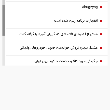
8hugzyag
انفجارات برنامه ریزی شده است
همتی از فشارهای اقتصادی که گریبان آمریکا را گرفته گفت
هشدار درباره فروش حواله‌های صوری خودروهای وارداتی
چگونگی خرید کالا و خدمات با کیف پول ایران
سمت و سوی موافقت مشروط
پیش بینی طلای ۵۰۰۰ هزار دلاری
اعطای امتیازات به ایران دردناک شد