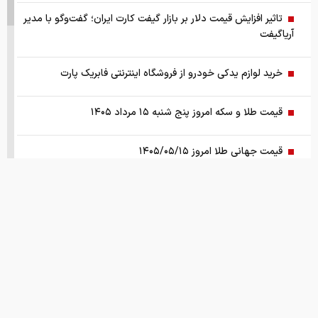
تاثیر افزایش قیمت دلار بر بازار گیفت کارت ایران؛ گفت‌وگو با مدیر
آریاگیفت
خرید لوازم یدکی خودرو از فروشگاه اینترنتی فابریک پارت
قیمت طلا و سکه امروز پنج شنبه ۱۵ مرداد ۱۴۰۵
قیمت جهانی طلا امروز ۱۴۰۵/۰۵/۱۵
بانک مرکزی: تقاضا‌های رانتی از بازار ارز حذف شد
کالابرگ سه دهک مشمول شارژ شد
هشدار تخلیه برای ساکنان شهرک المنصوری/ ارتش اسرائیل: با
تمام قدرت علیه حزب الله اقدام خواهیم کرد