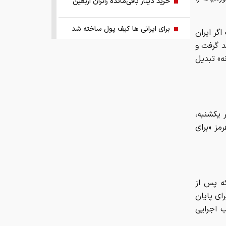
خرید دینار باقی‌مانده زائران اربعین
برای ایرانی ها کیف پول ساخته شد
گر ایران
د گرفت و
ریشه پنهان تورم کجاست؟
رمیانه» تبدیل
چرا ین ژاپن سقوط کرد؟
اجرای پایلوت هوشمندسازی معادن با
ز ظهر یکشنبه،
مشارکت شرکت‌های فناور
مز «برای
ببینید | ادعای ترامپ: ما مذاکرات بسیار
خوبی داریم و امیدواریم که مجبور به
حمله بزرگی علیه ایران نشویم
که پس از
رای پایان
صفحه اول روزنامه‌های چهارشنبه ۱۴
 اجرایی
مرداد ۱۴۰۵