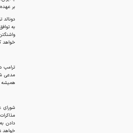
بر عهده
دونالد ت
به توافق
خواهد کر
مدعی شد
همیشه با
شورای عا
مذاکرات 
دادن به
خواهد ش