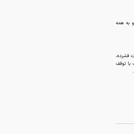
کربلا در سفرنامه‌ها؛ از توصیف
ابن‌بطوطه از حرم حسینی تا روایت
ناصرالدین‌شاه از استقبال زائران
و به همه
آیا کولا آشکروفتین گران‌تر از طلا است
خالی شدن صندلی‌های دستیاری ۶
ت فشرده،
رشته تخصصی و فوق تخصصی
 با توقف
تاثیر بهبود نسبی فضای سیاسی و
دیپلماتیک، بر طلا
اختلال در این ۳بانک امروز