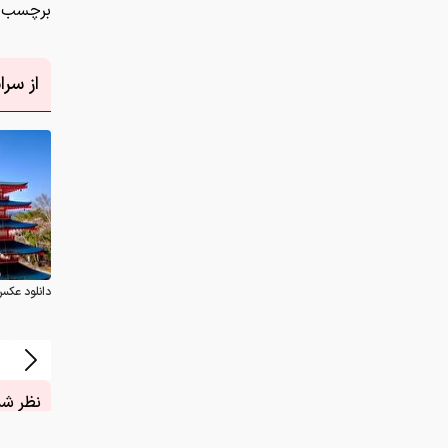
برچسب ه
از سر
دانلود عکس
نظر شما
چیست