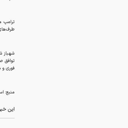
ترامپ ه
طرف‌های 
شهباز ش
توافق ص
فوری و د
منبع: اس
این خبر 