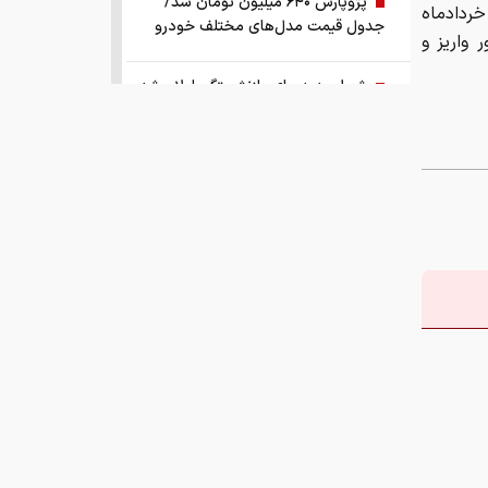
پژوپارس ۶۴۰ میلیون تومان شد/
نه نقدی مرحله ۱۸۴ مربوط به خرداد‌ماه
جدول قیمت مدل‌های مختلف خودرو
 واریز و
شرط جدید برای بازنشستگی اعلام شد
قیمت دلار، طلا و سکه امروز پنجشنبه
۱۴۰۵/۰۵/۱۵
واکنش سازمان تنظیم مقررات نسبت به
یک گزارش درباره اعمال ضریب ۲.۷ برای
اینترنت
ادامه روند نزولی قدرت خرید مردم؛
قیمت مرغ گران‌تر می‌شود
رشد ۱۳۰ هزار واحدی شاخص بورس
زمانبندی‌ شارژ حساب کالابرگ خانوارها