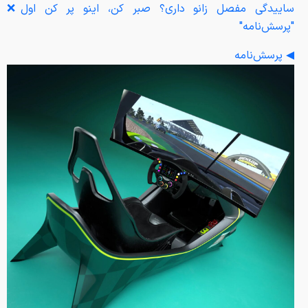
ساییدگی مفصل زانو داری؟ صبر کن، اینو پر کن اول❌
"پرسش‌نامه"
◀ پرسش‌نامه