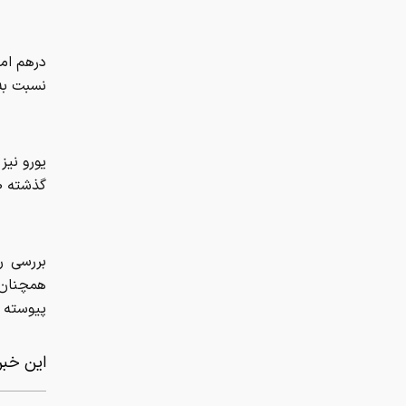
گذشته 170 هزار و 827 تومان قیمت داشت و امروز با افزایش 393 تومانی معامله شد.
بررسی رو
همچنان 
پیوسته 
این خبر 
برچسب ه
از سر