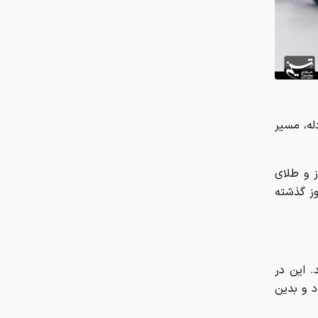
چرا ایران با وجود تورم ۵۰ درصدی،
ابرتورمی نشده است؟
ادله ارز و طلای
وز گذشته
چرا نباید از انس جهانی غافل شد؟
تحلیل فاندامنتال طلا در سال ۲۰۲۶
نقش ربات جوشکاری در افزایش کیفیت
148 هزار و 157 تومان رسید. این در
و سرعت تولید صنایع فلزی
گذشته 147 هزار و 962 تومان بود و بدین
هزینه سفر به دبی بعد از جنگ
رمضان/ قیمت بلیت تهران - دبی چقدر
شد؟
40 هزار و 342 تومان رسید؛ نرخی که
چرا اختلال بانکی تکرار می‌شود؟
آمادگی بهزیستی برای برگزاری مراسم
تشییع قائد شهید
سید. این ارز اروپایی روز