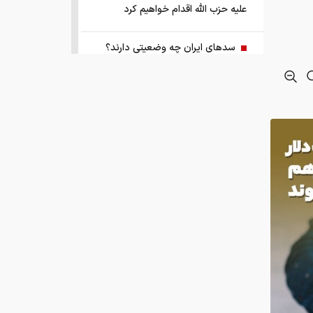
علیه حزب الله اقدام خواهیم کرد
سد‌های ایران چه وضعیتی دارند؟
راهنمای جامع انتخاب و خرید مانتو
آنلاین در سال ۱۴۰۵
همزمان با رونمایی شمش ایران، در
مسابقه نقشه ایران شرکت کنید
کمک ۱.۴ میلیارد یورویی اتحادیه اروپا
به اوکراین از اموال روسیه
زمان واریز یارانه جدید دولت اعلام شد
فروش بی‌واسطه و تجمیع برق، راهکاری
هوشمند برای صاحبان نیروگاه‌های پراکنده
له، مسیر