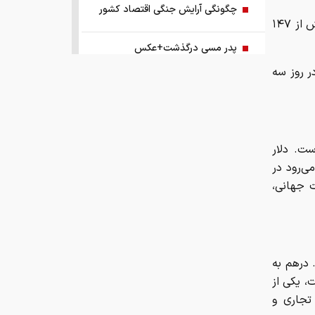
چگونگی آرایش جنگی اقتصاد کشور
به گزارش ایران اکونومیست؛ براساس اعلام مرکز مبادله، نرخ حواله هر دلار بیش از ۱۴۷
پدر مسی درگذشت+عکس
ر روز سه
مروری بر سرتیتر روزنامه‌های کشور و
مهم‌ترین تیترهای اقتصادی؛ امروز ۱۸
مرداد ۱۴۰۵
 ریال اعلام شده است. دلار
مدل هواشناسی ۱۸ مرداد
ی‌رود در
ت جهانی،
دقایق ابتدایی بورس امروز
آمار ذخایر نفت دشمن در حال توافق
اعلام شده است. درهم به
مسئولین بخوانند/ مردم نگران ذخایر
، یکی از
استراتژیک کالاهای اساسی نیستند نگران
تجاری و
گرانی این کالاها هستند