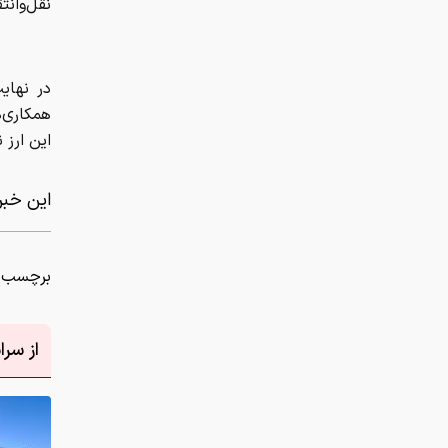
نقل‌وانت
همکاری‌ه
این ارز 
این خبر 
برچسب ه
از سر