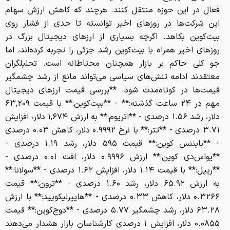
فعال در این حوزه منتقل کنند. هرچند که کاهش ارزش سهام
این شرکت‌ها در روزهای اخیر توانسته تا حدی از فشار روی
بیت‌کوین بکاهد. اگرچه بسیاری از ارزهای دیجیتال بزرگ در
روزهای اخیر همراه با بیت‌کوین رشد جزئی را تجربه کرده‌اند، اما
جو کلی حاکم بر بازار همچنان محتاطانه است. تحلیلگران
معتقدند ادامه تنش‌های سیاسی می‌تواند مانع از رشد چشمگیر
قیمت‌ها در کوتاه‌مدت شود. **بررسی قیمت ارزهای دیجیتال
مهم در ۲۴ ساعت گذشته:** - **بیت‌کوین:** با قیمت ۶۳,۲۰۹
دلار، رشد ۱.۵۶ درصدی - **اتریوم:** به ارزش ۱,۶۷۴ دلار، افزایش
۳.۷۱ درصدی - **تتر:** با نرخ ۰.۹۹۹۲ دلار، کاهش ۰.۰۳ درصدی
- **بایننس کوین:** قیمت ۵۹۵ دلار، رشد ۱.۱۹ درصدی -
**یواس‌دی کوین:** ارزش ۰.۹۹۹۶ دلار، افت ۰.۰۱ درصدی -
**ریپل:** با قیمت ۱.۱۴ دلار، افزایش ۱.۶۲ درصدی - **سولانا:**
به ارزش ۶۵.۹۲ دلار، رشد ۱.۶۰ درصدی - **ترون:** قیمت
۰.۳۲۶۶ دلار، کاهش ۰.۳۳ درصدی - **هایپرلیکویید:** با ارزش
۶۳.۲۸ دلار، رشد چشمگیر ۵.۷۷ درصدی - **دوج‌کوین:** قیمت
۰.۰۸۵۵ دلار، افزایش ۱ درصدی کارشناسان بازار هشدار می‌دهند