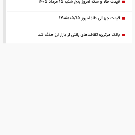
قیمت طلا و سکه امروز پنج شنبه ۱۵ مرداد ۱۴۰۵
قیمت جهانی طلا امروز ۱۴۰۵/۰۵/۱۵
بانک مرکزی: تقاضا‌های رانتی از بازار ارز حذف شد
کالابرگ سه دهک مشمول شارژ شد
هشدار تخلیه برای ساکنان شهرک المنصوری/ ارتش اسرائیل: با
تمام قدرت علیه حزب الله اقدام خواهیم کرد
سد‌های ایران چه وضعیتی دارند؟
قیمت های امروز
درباره ما
تماس با ما
همکاری
راهنمای جامع انتخاب و خرید مانتو آنلاین در سال ۱۴۰۵
همزمان با رونمایی شمش ایران، در مسابقه نقشه ایران شرکت
نقل و نشر مطالب با ذکر نام وب سایت خبری ایران اکونومیست بلامانع است.
کنید