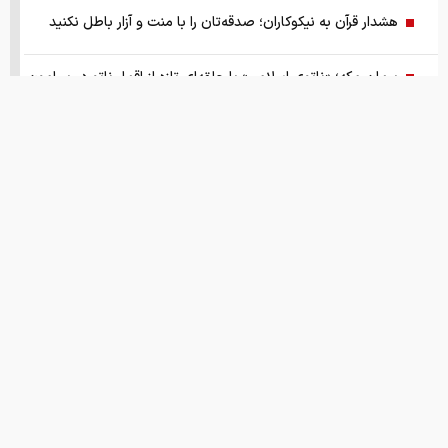
هشدار قرآن به نیکوکاران؛ صدقه‌تان را با منت و آزار باطل نکنید
پیمان مکه؛ «ناتوی اسلامی» یا حلقه‌ای تازه از اقمار ناتو در پیرامون
ایران
گزارش ویژه از بازار موتورسیکلت/ زنان بیشتر خریدار چه موتورهایی
هستند؟
از سقوط در QS تا حذف از تایمز، وقتی سیاست دانشگاه را قربانی
می‌کند/ روایت حذف دانشگاه‌های ایران از رتبه‌بندی‌های جهانی
صفحه اول روزنامه های شنبه 17مرداد 1405
قیمت های امروز
درباره ما
تماس با ما
همکاری
این نقطه نورانی کوچک که مشخص شد کره ی زمین بوده
انتشار اسناد محرمانه
نقل و نشر مطالب با ذکر نام وب سایت خبری ایران اکونومیست بلامانع است.